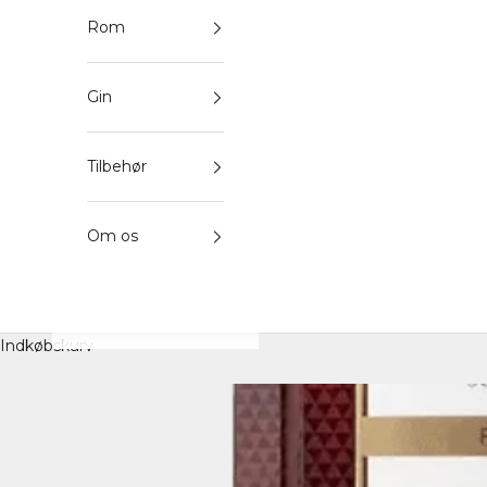
Rom
Gin
Tilbehør
Om os
Indkøbskurv