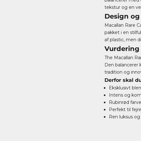
tekstur og en ve
Design og
Macallan Rare Ca
pakket i en stil
af plastic, men d
Vurdering
The Macallan Rar
Den balancerer k
tradition og inno
Derfor skal d
Eksklusivt ble
Intens og komp
Rubinrød farv
Perfekt til fejr
Ren luksus og 