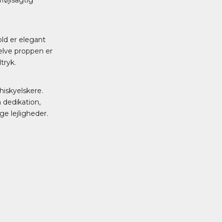
old er elegant
Selve proppen er
tryk.
hiskyelskere.
 dedikation,
ge lejligheder.