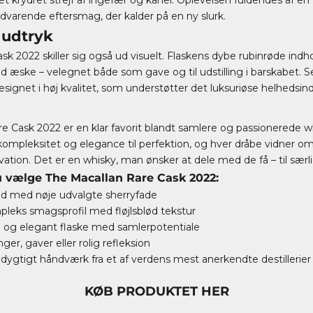
dvarende eftersmag, der kalder på en ny slurk.
 udtryk
sk 2022 skiller sig også ud visuelt. Flaskens dybe rubinrøde indh
fuld æske – velegnet både som gave og til udstilling i barskabet. 
esignet i høj kvalitet, som understøtter det luksuriøse helhedsind
e Cask 2022 er en klar favorit blandt samlere og passionerede w
ompleksitet og elegance til perfektion, og hver dråbe vidner om
vation. Det er en whisky, man ønsker at dele med de få – til særli
u vælge The Macallan Rare Cask 2022:
nd med nøje udvalgte sherryfade
leks smagsprofil med fløjlsblød tekstur
e og elegant flaske med samlerpotentiale
inger, gaver eller rolig refleksion
dygtigt håndværk fra et af verdens mest anerkendte destillerier
KØB PRODUKTET HER