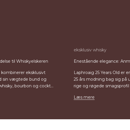
eksklusiv whisky
else til Whiskyelskeren
Enestående elegance: Anmel
 kombinerer eksklusivt
Laphroaig 25 Years Old er e
ed sin vægtede bund og
25 års modning bag sig på 
 whisky, bourbon og cockt...
rige og røgede smagsprofil k
Læs mere