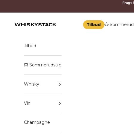
Spring til indhold
Fragt 3
Tilbud
💥 Sommerud
WHISKYSTACK
Tilbud
💥 Sommerudsalg
Whisky
Vin
Champagne