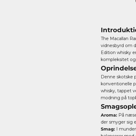
Introdukt
The Macallan Ra
vidnesbyrd om dy
Edition whisky e
kompleksitet og
Oprindelse
Denne skotske pe
konventionelle p
whisky, tappet v
modning på topkv
Smagsople
Aroma:
På næsen
der smyger sig 
Smag:
I munden 
balancerer med e