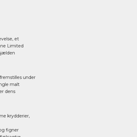
velse, et
nne Limited
sjælden
fremstilles under
ngle malt
rer dens
me krydderier,
og figner
løjlsagtig