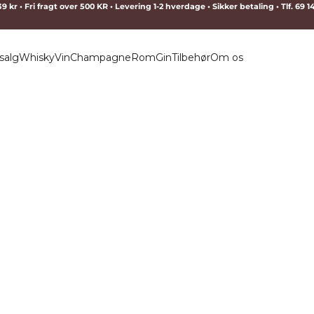
9 kr • Fri fragt over 500 KR • Levering 1-2 hverdage • Sikker betaling • Tlf. 69 
salg
Whisky
Vin
Champagne
Rom
Gin
Tilbehør
Om os