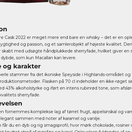
ion
re Cask 2022 er meget mere end bare en whisky – det er en ople
gtighed og passion, og et samlerobjekt af højeste kvalitet. De
r skabt med udsøgte håndplukkede sherryfade, hvilket giver en 
 dybde, som kun Macallan kan levere.
 og karakter
rle stammer fra det ikoniske Speyside i Highlands-området og 
roduktionsmetoder. Flasken på 70 cl indeholder en ikke-røget si
ed 43% alkoholstyrke og iført en intens rubinrød tone, som afslø
alitets sherryfade.
velsen
 fornemmes komplekse lag af tørret frugt, appelsinskal og var
elegant sammen med noter af karamel og vanilje.
får du en dyb og rig smagsprofil, hvor mørk chokolade, rosiner 
t krydret strejf af ingefær og kanel. Oplevelsen fuldendes af en f