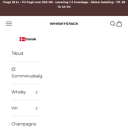
Spring til indhold
Fragt 39 kr • Fri fragt over 500 KR • Levering 1-2 hverdage • Sikker betaling • Tlf. 69
14 44 04
Menu
Søg
Indkø
WHISKYSTACK
Dansk
Tilbud
💥
Sommerudsalg
Whisky
Vin
Champagne