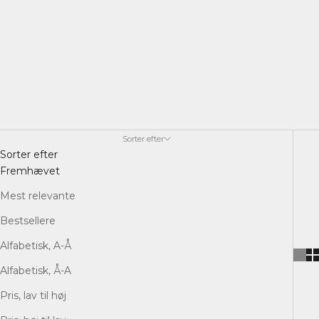
Hos os er hvidvin ikke bare hvidvin – det er flasker, vi
selv står 100 % inde for.
Sorter efter
Sorter efter
Fremhævet
Mest relevante
Bestsellere
Alfabetisk, A-Å
Alfabetisk, Å-A
Pris, lav til høj