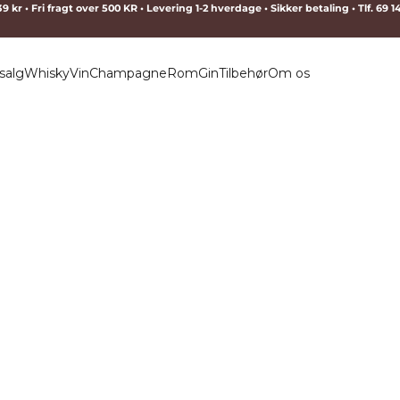
9 kr • Fri fragt over 500 KR • Levering 1-2 hverdage • Sikker betaling • Tlf. 69 
salg
Whisky
Vin
Champagne
Rom
Gin
Tilbehør
Om os