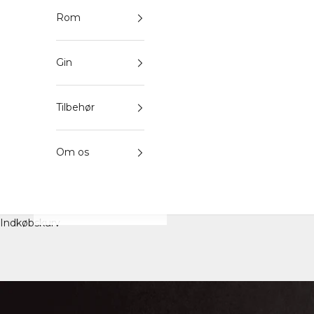
Rom
Gin
Tilbehør
Om os
Indkøbskurv