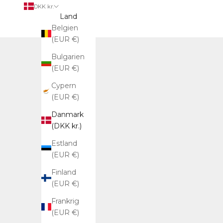
DKK kr.
Land
Belgien
(EUR €)
Bulgarien
(EUR €)
Cypern
(EUR €)
Danmark
(DKK kr.)
Estland
(EUR €)
Finland
(EUR €)
Frankrig
(EUR €)