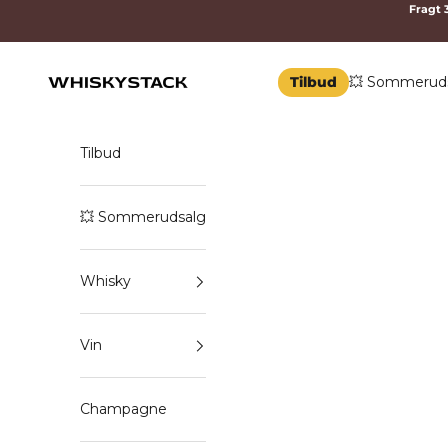
Spring til indhold
Fragt 3
Tilbud
💥 Sommerud
WHISKYSTACK
Tilbud
💥 Sommerudsalg
Whisky
Vin
Champagne