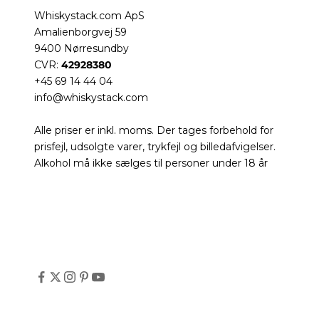
Whiskystack.com ApS
Amalienborgvej 59
9400 Nørresundby
CVR:
42928380
+45 69 14 44 04
info@whiskystack.com
Alle priser er inkl. moms. Der tages forbehold for
prisfejl, udsolgte varer, trykfejl og billedafvigelser.
Alkohol må ikke sælges til personer under 18 år