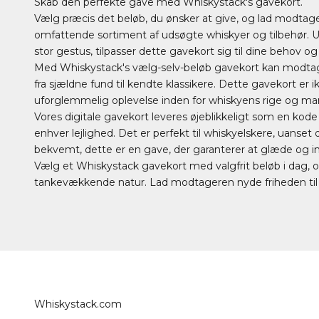
Skab den perfekte gave med Whiskystack's
gavekort
.
Vælg præcis det beløb, du ønsker at give, og lad modtager
omfattende sortiment af udsøgte whiskyer og tilbehør. 
stor gestus, tilpasser dette gavekort sig til dine behov o
Med Whiskystack's vælg-selv-beløb gavekort kan modtag
fra sjældne fund til kendte klassikere. Dette gavekort er ik
uforglemmelig oplevelse inden for whiskyens rige og man
Vores digitale gavekort leveres øjeblikkeligt som en kode vi
enhver lejlighed. Det er perfekt til whiskyelskere, uanse
bekvemt, dette er en gave, der garanterer at glæde og 
Vælg et Whiskystack gavekort med valgfrit beløb i dag, o
tankevækkende natur. Lad modtageren nyde friheden til 
Whiskystack.com