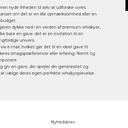
en nyde friheden til selv at udforske vores
Uanset om det er en lille opmærksomhed eller en
g budget.
eren dykke ned i en verden af premium whiskyer,
ke bare en gave; det er en invitation til en
gfoldige univers.
a e-mail, hvilket gør det til en ideel gave til
t deres smagspræferencer eller erfaring. Nemt og
imponere.
g giv en gave, der spejler din generøsitet og
at vælge deres egen perfekte whiskyoplevelse.
Nyhedsbrev