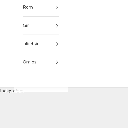
Rom
Gin
Tilbehør
Om os
Indkøbskurv
med samlerpotentiale
–
STARTSIDE
BUTIK
INVESTERINGSWHISKY