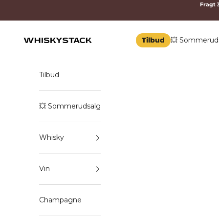
Spring til indhold
Fragt 3
Tilbud
💥 Sommerud
WHISKYSTACK
Tilbud
💥 Sommerudsalg
Whisky
Vin
Champagne