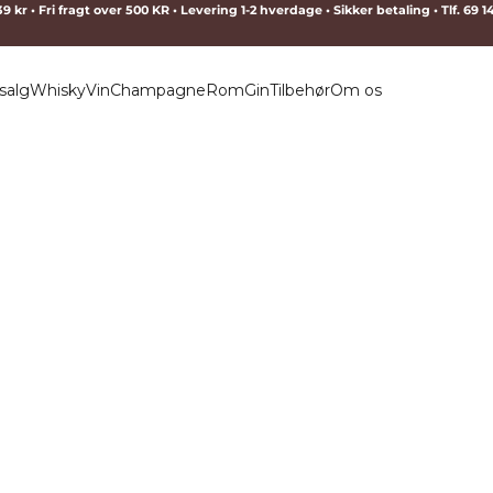
9 kr • Fri fragt over 500 KR • Levering 1-2 hverdage • Sikker betaling • Tlf. 69 
salg
Whisky
Vin
Champagne
Rom
Gin
Tilbehør
Om os