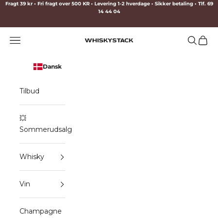
Spring til indhold
Fragt 39 kr • Fri fragt over 500 KR • Levering 1-2 hverdage • Sikker betaling • Tlf. 69
14 44 04
Menu
Søg
Indkø
WHISKYSTACK
Dansk
Tilbud
💥
Sommerudsalg
Whisky
Vin
Champagne