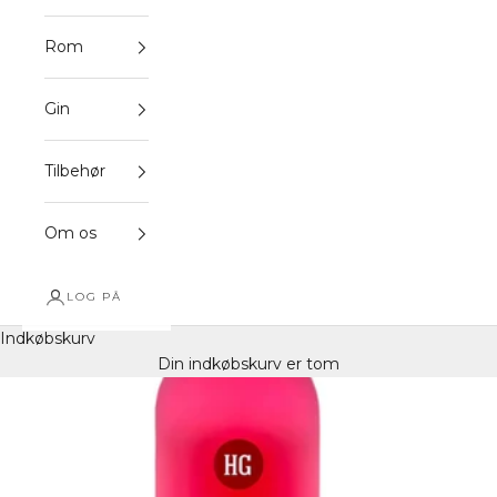
Rom
Gin
Tilbehør
Om os
LOG PÅ
Indkøbskurv
Din indkøbskurv er tom