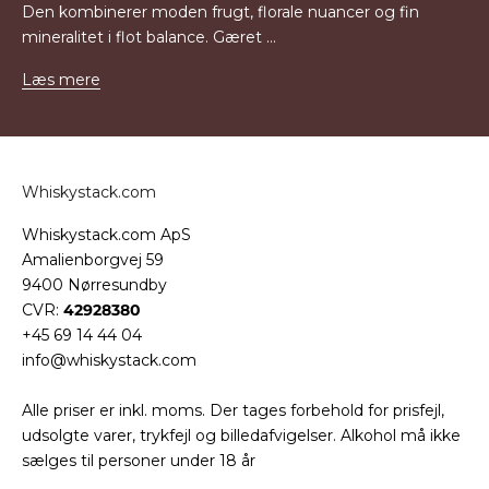
Den kombinerer moden frugt, florale nuancer og fin
mineralitet i flot balance. Gæret ...
Læs mere
Whiskystack.com
Whiskystack.com ApS
Amalienborgvej 59
9400 Nørresundby
CVR:
42928380
+45 69 14 44 04
info@whiskystack.com
Alle priser er inkl. moms. Der tages forbehold for prisfejl,
udsolgte varer, trykfejl og billedafvigelser. Alkohol må ikke
sælges til personer under 18 år