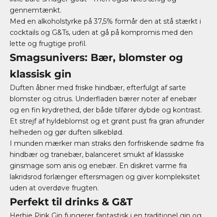
gennemtænkt.
Med en alkoholstyrke på 37,5% formår den at stå stærkt i
cocktails og G&Ts, uden at gå på kompromis med den
lette og frugtige profil.
Smagsunivers: Bær, blomster og
klassisk gin
Duften åbner med friske hindbær, efterfulgt af sarte
blomster og citrus. Underfladen bærer noter af enebær
og en fin krydrethed, der både tilfører dybde og kontrast.
Et strejf af hyldeblomst og et grønt pust fra gran afrunder
helheden og gør duften silkeblød.
I munden mærker man straks den forfriskende sødme fra
hindbær og tranebær, balanceret smukt af klassiske
ginsmage som anis og enebær. En diskret varme fra
lakridsrod forlænger eftersmagen og giver kompleksitet
uden at overdøve frugten.
Perfekt til drinks & G&T
Herbie Pink Gin fungerer fantastisk i en traditionel gin og