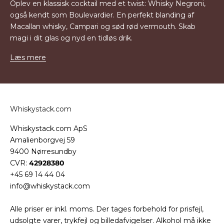
Oplev en klassisk cocktail med et twist: Whisky Negroni,
også kendt som Boulevardier. En perfekt blanding af
Macallan whisky, Campari og sød rød vermouth. Skab
magi i dit glas og nyd en tidløs drik.
Læs mere
Whiskystack.com
Whiskystack.com ApS
Amalienborgvej 59
9400 Nørresundby
CVR:
42928380
+45 69 14 44 04
info@whiskystack.com
Alle priser er inkl. moms. Der tages forbehold for prisfejl,
udsolgte varer, trykfejl og billedafvigelser. Alkohol må ikke