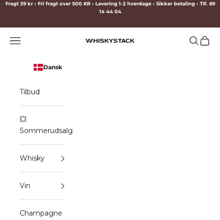
Spring til indhold
Fragt 39 kr • Fri fragt over 500 KR • Levering 1-2 hverdage • Sikker betaling • Tlf. 69
14 44 04
Menu
Søg
Indkø
WHISKYSTACK
Dansk
Tilbud
💥
Sommerudsalg
Whisky
Vin
Champagne