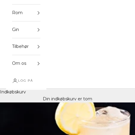
Rom
Gin
Tilbehør
Om os
LOG PÅ
Indkøbskurv
Din indkøbskurv er tom