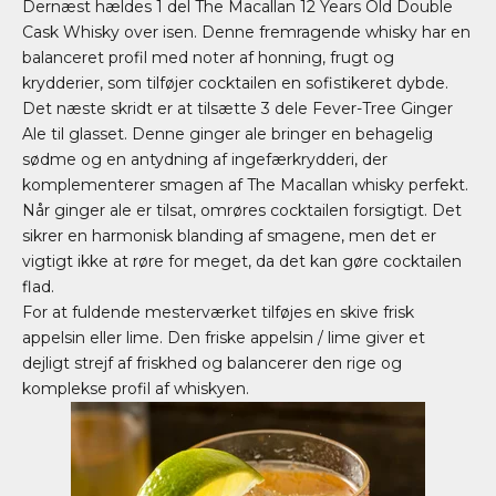
Dernæst hældes 1 del The Macallan 12 Years Old Double
Cask Whisky over isen. Denne fremragende whisky har en
balanceret profil med noter af honning, frugt og
krydderier, som tilføjer cocktailen en sofistikeret dybde.
Det næste skridt er at tilsætte 3 dele Fever-Tree Ginger
Ale til glasset. Denne ginger ale bringer en behagelig
sødme og en antydning af ingefærkrydderi, der
komplementerer smagen af The Macallan whisky perfekt.
Når ginger ale er tilsat, omrøres cocktailen forsigtigt. Det
sikrer en harmonisk blanding af smagene, men det er
vigtigt ikke at røre for meget, da det kan gøre cocktailen
flad.
For at fuldende mesterværket tilføjes en skive frisk
appelsin eller lime. Den friske appelsin / lime giver et
dejligt strejf af friskhed og balancerer den rige og
komplekse profil af whiskyen.