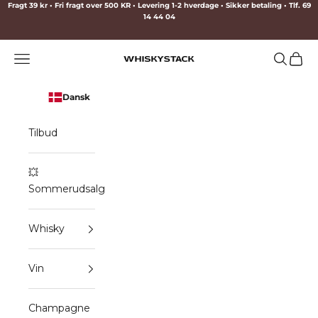
Spring til indhold
Fragt 39 kr • Fri fragt over 500 KR • Levering 1-2 hverdage • Sikker betaling • Tlf. 69
14 44 04
Menu
Søg
Indkø
WHISKYSTACK
Dansk
Tilbud
💥
Sommerudsalg
Whisky
Vin
Champagne