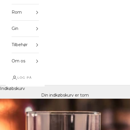
Rom
Gin
Tilbehør
Om os
LOG PÅ
Indkøbskurv
Din indkøbskurv er tom