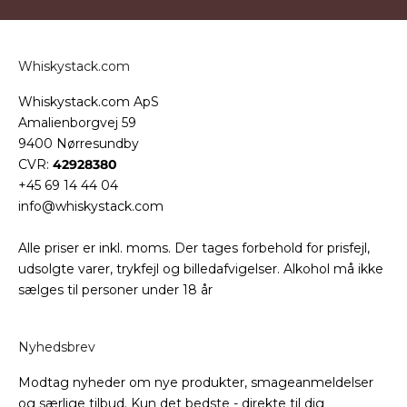
Whiskystack.com
Whiskystack.com ApS
Amalienborgvej 59
9400 Nørresundby
CVR:
42928380
+45 69 14 44 04
info@whiskystack.com
Alle priser er inkl. moms. Der tages forbehold for prisfejl,
udsolgte varer, trykfejl og billedafvigelser. Alkohol må ikke
sælges til personer under 18 år
Nyhedsbrev
Modtag nyheder om nye produkter, smageanmeldelser
og særlige tilbud. Kun det bedste - direkte til dig