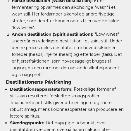
Første destillation (Wash destillation):
Efter
fermentering opvarmes den alkoholrige "wash" i et
wash still. Her fordamper alkohol og andre flygtige
stoffer, som derefter kondenseres til en væske kaldet
"low wines".
Anden destillation (Spirit destillation):
"Low wines"
undergår en yderligere destillation i et spirit still. Under
denne proces deles destillatet i tre hovedfraktioner:
forløber (heads), hjerte (heart) og efterløber (tails). Det
er hjertefraktionen, som hovedsageligt bruges til
lagring, da den rummer den ønskede alkoholprocent
og smagsprofil.
Destillationens Påvirkning
Destillationsapparatets form:
Forskellige former af
stills kan resultere i forskellige smagsprofiler.
Traditionelle pot stills giver ofte en rigere og mere
robust smag, mens kolonneapparater kan producere en
lettere spiritus.
Skæringspunkt:
Det nøjagtige tidspunkt, hvor
destillatøren vælger at overgå fra en fraktion til en