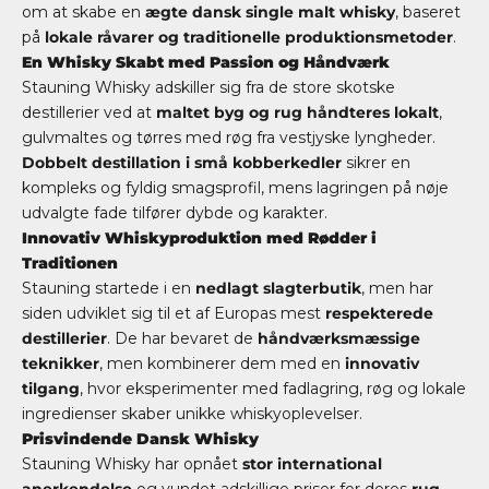
om at skabe en
ægte dansk single malt whisky
, baseret
på
lokale råvarer og traditionelle produktionsmetoder
.
En Whisky Skabt med Passion og Håndværk
Stauning Whisky adskiller sig fra de store skotske
destillerier ved at
maltet byg og rug håndteres lokalt
,
gulvmaltes og tørres med røg fra vestjyske lyngheder.
Dobbelt destillation i små kobberkedler
sikrer en
kompleks og fyldig smagsprofil, mens lagringen på nøje
udvalgte fade tilfører dybde og karakter.
Innovativ Whiskyproduktion med Rødder i
Traditionen
Stauning startede i en
nedlagt slagterbutik
, men har
siden udviklet sig til et af Europas mest
respekterede
destillerier
. De har bevaret de
håndværksmæssige
teknikker
, men kombinerer dem med en
innovativ
tilgang
, hvor eksperimenter med fadlagring, røg og lokale
ingredienser skaber unikke whiskyoplevelser.
Prisvindende Dansk Whisky
Stauning Whisky har opnået
stor international