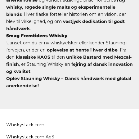
anerkendelse
og vundet adskillige priser for deres
rug
whisky, røgede single malts og eksperimentelle
blends
. Hver flaske fortæller historien om en vision, der
blev til virkelighed, og om
vestjysk dedikation til godt
håndværk
.
Smag Fremtidens Whisky
Uanset om du er ny whiskyelsker eller kender Stauning i
forvejen, er der en
oplevelse at hente i hver dråbe
. Fra
den
klassiske KAOS
til den
unikke Bastard med Mezcal-
finish
, er Stauning Whisky en
fejring af dansk innovation
og kvalitet
.
Oplev Stauning Whisky
– Dansk håndværk med global
anerkendelse!
Whiskystack.com
Whiskystack.com ApS