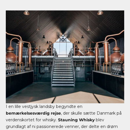
I en lille vestjysk landsby begyndte en
bemærkelsesværdig rejse
, der skulle sætte Danmark på
verdenskortet for whisky.
Stauning Whisky
blev
grundlagt af ni passionerede venner, der delte en drøm