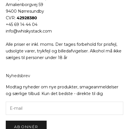
Amalienborgvej 59
9400 Nørresundby
CVR:
42928380
+45 69 14 44 04
info@whiskystack.com
Alle priser er inkl. moms. Der tages forbehold for prisfejl,
udsolgte varer, trykfejl og billedafvigelser. Alkohol må ikke
sælges til personer under 18 år
Nyhedsbrev
Modtag nyheder om nye produkter, smageanmeldelser
og særlige tilbud. Kun det bedste - direkte til dig
ABONNÉR