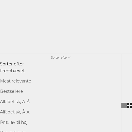
med den præsentation og præcision, de fortjener.
Uanset om du er til den rene dram, en kompleks cocktail
eller et veltempereret glas vin, har vi tilbehøret, der
fuldender oplevelsen.
Sorter efter
Sorter efter
Fremhævet
Mest relevante
Bestsellere
Alfabetisk, A-Å
Alfabetisk, Å-A
Pris, lav til høj