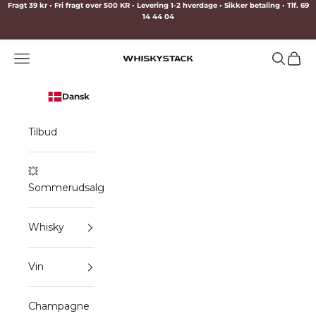
Spring til indhold
Fragt 39 kr • Fri fragt over 500 KR • Levering 1-2 hverdage • Sikker betaling • Tlf. 69
14 44 04
Menu
Søg
Indkø
WHISKYSTACK
Dansk
Tilbud
💥
Sommerudsalg
Whisky
Vin
Champagne