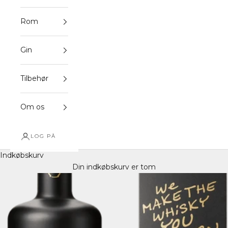
Rom
Gin
Tilbehør
Om os
LOG PÅ
Indkøbskurv
Din indkøbskurv er tom