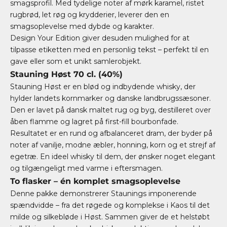
smagsprofil. Med tydelige noter af mørk karamel, ristet
rugbrød, let røg og krydderier, leverer den en
smagsoplevelse med dybde og karakter.
Design Your Edition giver desuden mulighed for at
tilpasse etiketten med en personlig tekst – perfekt til en
gave eller som et unikt samlerobjekt.
Stauning Høst 70 cl. (40%)
Stauning Høst er en blød og indbydende whisky, der
hylder landets kornmarker og danske landbrugssæsoner.
Den er lavet på dansk maltet rug og byg, destilleret over
åben flamme og lagret på first-fill bourbonfade.
Resultatet er en rund og afbalanceret dram, der byder på
noter af vanilje, modne æbler, honning, korn og et strejf af
egetræ. En ideel whisky til dem, der ønsker noget elegant
og tilgængeligt med varme i eftersmagen.
To flasker – én komplet smagsoplevelse
Denne pakke demonstrerer Staunings imponerende
spændvidde – fra det røgede og komplekse i Kaos til det
milde og silkebløde i Høst. Sammen giver de et helstøbt