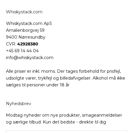
Whiskystack.com
Whiskystack.com ApS
Amalienborgvej 59
9400 Nørresundby
CVR:
42928380
+45 69 14 44 04
info@whiskystack.com
Alle priser er inkl. moms. Der tages forbehold for prisfejl,
udsolgte varer, trykfejl og billedafvigelser. Alkohol må ikke
sælges til personer under 18 år
Nyhedsbrev
Modtag nyheder om nye produkter, smageanmeldelser
og særlige tilbud. Kun det bedste - direkte til dig