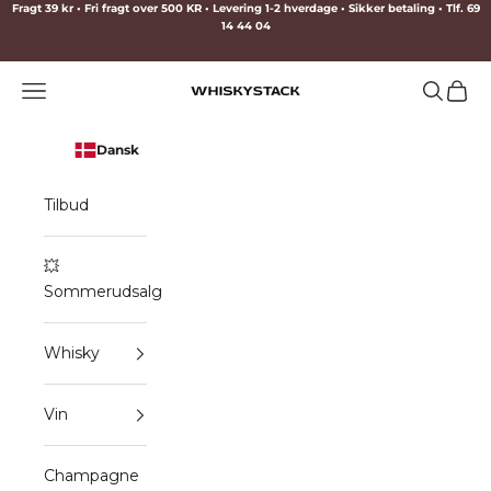
Spring til indhold
Fragt 39 kr • Fri fragt over 500 KR • Levering 1-2 hverdage • Sikker betaling • Tlf. 69
14 44 04
Menu
Søg
Indkø
WHISKYSTACK
Dansk
Tilbud
💥
Sommerudsalg
Whisky
Vin
Champagne