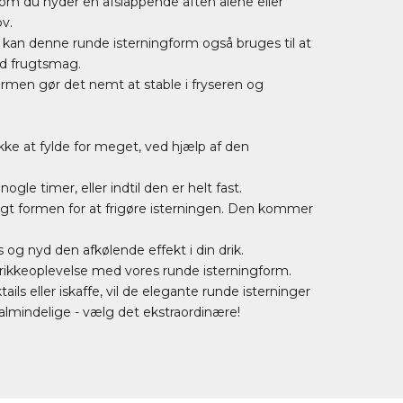
om du nyder en afslappende aften alene eller
v.
, kan denne runde isterningform også bruges til at
ed frugtsmag.
rmen gør det nemt at stable i fryseren og
kke at fylde for meget, ved hjælp af den
ogle timer, eller indtil den er helt fast.
gtigt formen for at frigøre isterningen. Den kommer
 og nyd den afkølende effekt i din drik.
 drikkeoplevelse med vores runde isterningform.
ls eller iskaffe, vil de elegante runde isterninger
 almindelige - vælg det ekstraordinære!