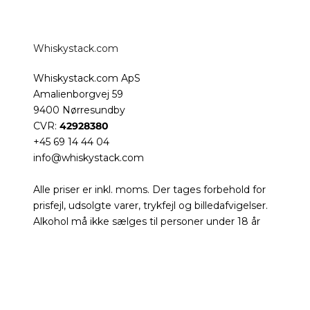
Whiskystack.com
Whiskystack.com ApS
Amalienborgvej 59
9400 Nørresundby
CVR:
42928380
+45 69 14 44 04
info@whiskystack.com
Alle priser er inkl. moms. Der tages forbehold for
prisfejl, udsolgte varer, trykfejl og billedafvigelser.
Alkohol må ikke sælges til personer under 18 år