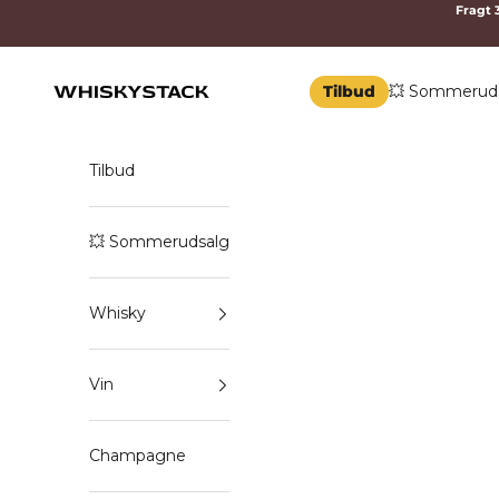
Spring til indhold
Fragt 3
Tilbud
💥 Sommerud
WHISKYSTACK
Tilbud
💥 Sommerudsalg
Whisky
Vin
Champagne