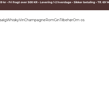
9 kr • Fri fragt over 500 KR • Levering 1-2 hverdage • Sikker betaling • Tlf. 69 
salg
Whisky
Vin
Champagne
Rom
Gin
Tilbehør
Om os