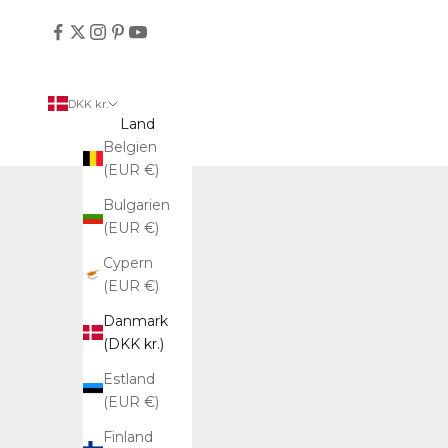
DKK kr.
Land
Belgien
(EUR €)
Bulgarien
(EUR €)
Cypern
(EUR €)
Danmark
(DKK kr.)
Estland
(EUR €)
Finland