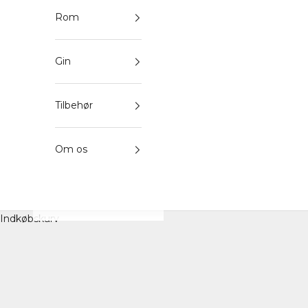
Rom
Gin
Tilbehør
Om os
Indkøbskurv