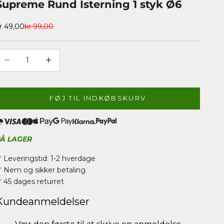
Supreme Rund Isterning 1 styk Ø6
algspris
Normalpris
r 49,00
kr 99,00
ænk antal
Øg antal
FØJ TIL INDKØBSKURV
PÅ LAGER
 Leveringstid: 1-2 hverdage
 Nem og sikker betaling
 45 dages returret
Kundeanmeldelser