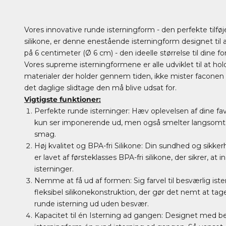
Vores innovative runde isterningform - den perfekte tilføj
silikone, er denne enestående isterningform designet til 
på 6 centimeter (Ø 6 cm) - den ideelle størrelse til dine f
Vores supreme isterningformene er alle udviklet til at hold
materialer der holder gennem tiden, ikke mister faconen
det daglige slidtage den må blive udsat for.
Vigtigste funktioner:
Perfekte runde isterninger: Hæv oplevelsen af dine fav
kun ser imponerende ud, men også smelter langsomt, s
smag.
Høj kvalitet og BPA-fri Silikone: Din sundhed og sikker
er lavet af førsteklasses BPA-fri silikone, der sikrer, at
isterninger.
Nemme at få ud af formen: Sig farvel til besværlig ist
fleksibel silikonekonstruktion, der gør det nemt at ta
runde isterning ud uden besvær.
Kapacitet til én Isterning ad gangen: Designet med 