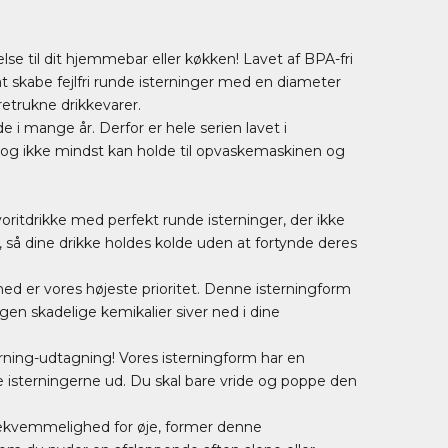
else til dit hjemmebar eller køkken! Lavet af BPA-fri
at skabe fejlfri runde isterninger med en diameter
oretrukne drikkevarer.
e i mange år. Derfor er hele serien lavet i
 og ikke mindst kan holde til opvaskemaskinen og
oritdrikke med perfekt runde isterninger, der ikke
å dine drikke holdes kolde uden at fortynde deres
hed er vores højeste prioritet. Denne isterningform
 ingen skadelige kemikalier siver ned i dine
erning-udtagning! Vores isterningform har en
ge isterningerne ud. Du skal bare vride og poppe den
bekvemmelighed for øje, former denne