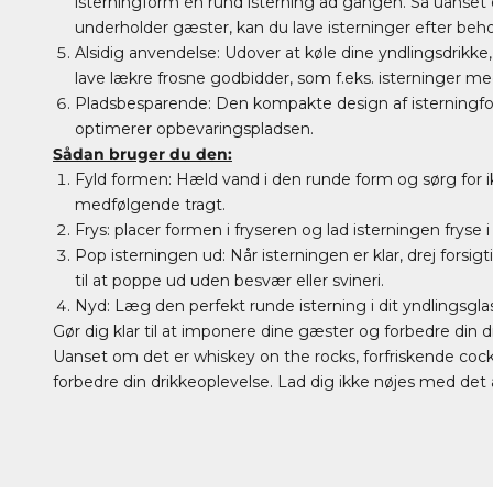
isterningform én rund isterning ad gangen. Så uanset 
underholder gæster, kan du lave isterninger efter beho
Alsidig anvendelse: Udover at køle dine yndlingsdrikke
lave lækre frosne godbidder, som f.eks. isterninger m
Pladsbesparende: Den kompakte design af isterningfo
optimerer opbevaringspladsen.
Sådan bruger du den:
Fyld formen: Hæld vand i den runde form og sørg for i
medfølgende tragt.
Frys: placer formen i fryseren og lad isterningen fryse i n
Pop isterningen ud: Når isterningen er klar, drej forsi
til at poppe ud uden besvær eller svineri.
Nyd: Læg den perfekt runde isterning i dit yndlingsglas
Gør dig klar til at imponere dine gæster og forbedre din
Uanset om det er whiskey on the rocks, forfriskende cocktai
forbedre din drikkeoplevelse. Lad dig ikke nøjes med det