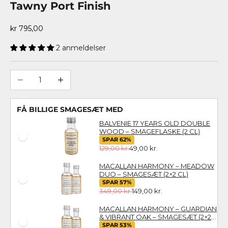
Tawny Port Finish
Salgspris
kr 795,00
2 anmeldelser
Sænk antal
Øg antal
FÅ BILLIGE SMAGESÆT MED
BALVENIE 17 YEARS OLD DOUBLE
WOOD – SMAGEFLASKE (2 CL)
SPAR 62%
129,00 kr.
49,00 kr.
MACALLAN HARMONY – MEADOW
DUO – SMAGESÆT (2×2 CL)
SPAR 57%
349,00 kr.
149,00 kr.
MACALLAN HARMONY – GUARDIAN
& VIBRANT OAK – SMAGESÆT (2×2
CL)
SPAR 53%