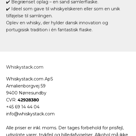
✔️ Begrænset oplag – en sand samlerflaske.
✔️ Ideel som gave til whiskyelskeren eller som en unik
tilføjelse til samlingen.
Oplev en whisky, der hylder dansk innovation og
portugisisk tradition i én fantastisk flaske.
Whiskystack.com
Whiskystack.com ApS
Amalienborgvej 59
9400 Nørresundby
CVR:
42928380
+45 69 14 44 04
info@whiskystack.com
Alle priser er inkl. moms. Der tages forbehold for prisfejl,
udsolgte varer, trykfejl og billedafvigelser. Alkohol må ikke