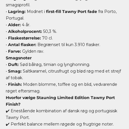
smagsprofil.
•
Lagring:
Modnet i
first-fill Tawny Port fade
fra Porto,
Portugal.
•
Alder:
4 år.
•
Alkoholprocent:
50,3 %.
•
Flaskestørrelse:
70 cl.
•
Antal flasker:
Begrænset til kun 3.910 flasker.
•
Farve:
Gylden rav.
Smagsnoter
•
Duft:
Sød bålrøg, timian og lynghonning.
•
Smag:
Saltkaramel, citrusfrugt og blød røg med et strejf
af tobak.
•
Finish:
Moden blomme, toffee og en blid, vedvarende
røget eftersmag.
Hvorfor vælge Stauning Limited Edition Tawny Port
Finish?
✔️ Enestående kombination af dansk røg og portugisisk
Tawny Port.
✔️ Perfekt balance mellem røgede og frugtrige noter.