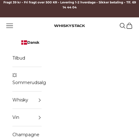
Spring til indhold
Fragt 39 kr • Fri fragt over 500 KR • Levering 1-2 hverdage • Sikker betaling • Tlf. 69
14 44 04
Menu
Søg
Indkø
WHISKYSTACK
Dansk
Tilbud
💥
Sommerudsalg
Whisky
Vin
Champagne