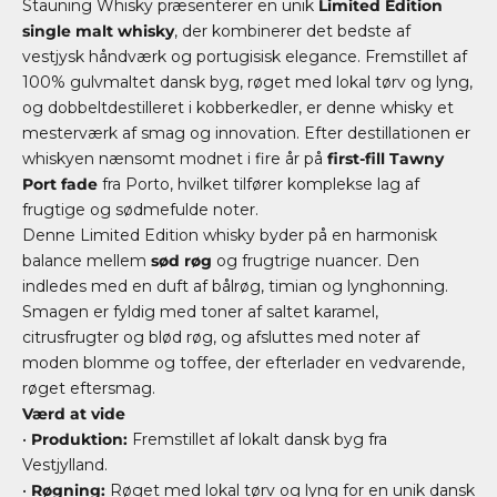
Stauning Whisky præsenterer en unik
Limited Edition
single malt whisky
, der kombinerer det bedste af
vestjysk håndværk og portugisisk elegance. Fremstillet af
100% gulvmaltet dansk byg, røget med lokal tørv og lyng,
og dobbeltdestilleret i kobberkedler, er denne whisky et
mesterværk af smag og innovation. Efter destillationen er
whiskyen nænsomt modnet i fire år på
first-fill Tawny
Port fade
fra Porto, hvilket tilfører komplekse lag af
frugtige og sødmefulde noter.
Denne Limited Edition whisky byder på en harmonisk
balance mellem
sød røg
og frugtrige nuancer. Den
indledes med en duft af bålrøg, timian og lynghonning.
Smagen er fyldig med toner af saltet karamel,
citrusfrugter og blød røg, og afsluttes med noter af
moden blomme og toffee, der efterlader en vedvarende,
røget eftersmag.
Værd at vide
•
Produktion:
Fremstillet af lokalt dansk byg fra
Vestjylland.
•
Røgning:
Røget med lokal tørv og lyng for en unik dansk