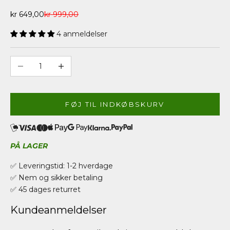
Salgspris
Normalpris
kr 649,00
kr 999,00
4 anmeldelser
Sænk antal
Øg antal
FØJ TIL INDKØBSKURV
PÅ LAGER
✅ Leveringstid: 1-2 hverdage
✅ Nem og sikker betaling
✅ 45 dages returret
Kundeanmeldelser