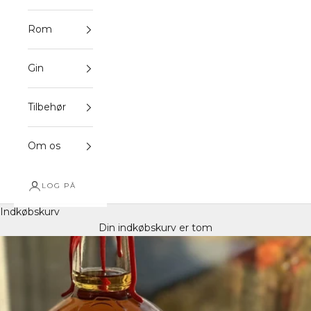
Rom
Gin
Tilbehør
Om os
LOG PÅ
Indkøbskurv
Din indkøbskurv er tom