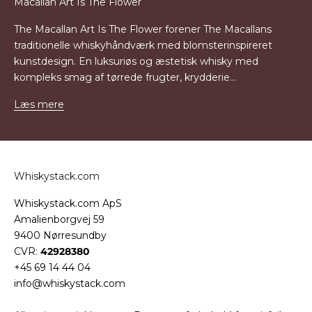
Macallan Art Is The Flower
The Macallan Art Is The Flower forener The Macallans
traditionelle whiskyhåndværk med blomsterinspireret
kunstdesign. En luksuriøs og æstetisk whisky med
kompleks smag af tørrede frugter, krydderie...
Læs mere
Whiskystack.com
Whiskystack.com ApS
Amalienborgvej 59
9400 Nørresundby
CVR:
42928380
+45 69 14 44 04
info@whiskystack.com