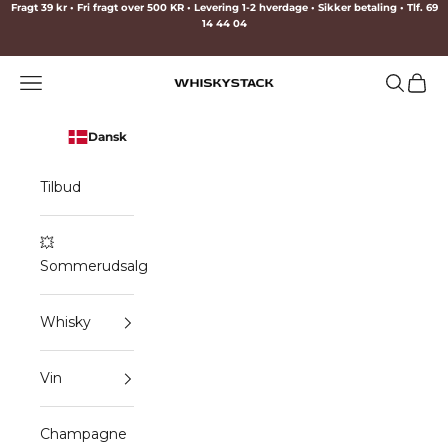
Spring til indhold
Fragt 39 kr • Fri fragt over 500 KR • Levering 1-2 hverdage • Sikker betaling • Tlf. 69
14 44 04
Menu
Søg
Indkø
WHISKYSTACK
Dansk
Tilbud
💥
Sommerudsalg
Whisky
Vin
Champagne