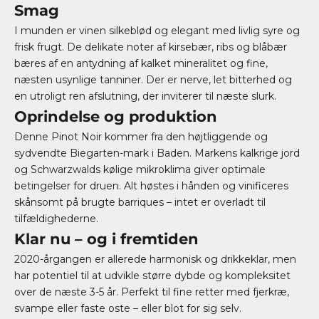
Smag
I munden er vinen silkeblød og elegant med livlig syre og
frisk frugt. De delikate noter af kirsebær, ribs og blåbær
bæres af en antydning af kalket mineralitet og fine,
næsten usynlige tanniner. Der er nerve, let bitterhed og
en utroligt ren afslutning, der inviterer til næste slurk.
Oprindelse og produktion
Denne Pinot Noir kommer fra den højtliggende og
sydvendte Biegarten-mark i Baden. Markens kalkrige jord
og Schwarzwalds kølige mikroklima giver optimale
betingelser for druen. Alt høstes i hånden og vinificeres
skånsomt på brugte barriques – intet er overladt til
tilfældighederne.
Klar nu – og i fremtiden
2020-årgangen er allerede harmonisk og drikkeklar, men
har potentiel til at udvikle større dybde og kompleksitet
over de næste 3-5 år. Perfekt til fine retter med fjerkræ,
svampe eller faste oste – eller blot for sig selv.