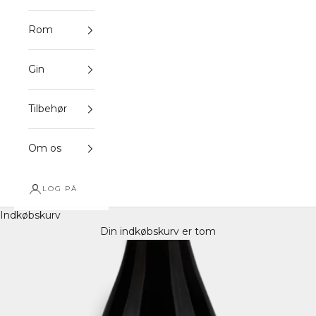
Rom
Gin
Tilbehør
Om os
LOG PÅ
Indkøbskurv
Din indkøbskurv er tom