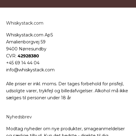
Whiskystack.com
Whiskystack.com ApS
Amalienborgvej 59
9400 Nørresundby
CVR:
42928380
+45 69 14 44 04
info@whiskystack.com
Alle priser er inkl. moms. Der tages forbehold for prisfejl,
udsolgte varer, trykfejl og billedafvigelser. Alkohol må ikke
sælges til personer under 18 år
Nyhedsbrev
Modtag nyheder om nye produkter, smageanmeldelser
og særlige tilbud. Kun det bedste - direkte til dig