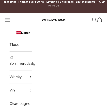
Spring til indhold
Fragt 39 kr • Fri fragt over 500 KR • Levering 1-2 hverdage • Sikker betaling • Tlf. 69
14 44 04
Menu
Søg
Indkø
WHISKYSTACK
Dansk
Tilbud
💥
Sommerudsalg
Whisky
Vin
Champagne