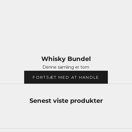
Uanset om du leder efter den perfekte gave, ønsker at
udvide din personlige samling, eller blot er nysgerrig efter
at udforske verdenen af whisky gennem nøje udvalgte
kombinationer, så er vores 'Bundels' kategori det ideelle
sted at starte din rejse.
Whisky Bundel
Denne samling er tom
FORTSÆT MED AT HANDLE
Senest viste produkter