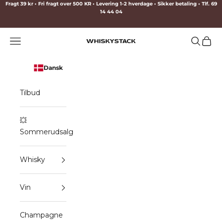
Spring til indhold
Fragt 39 kr • Fri fragt over 500 KR • Levering 1-2 hverdage • Sikker betaling • Tlf. 69
14 44 04
Menu
Søg
Indkø
WHISKYSTACK
Dansk
Tilbud
💥
Sommerudsalg
Whisky
Vin
Champagne