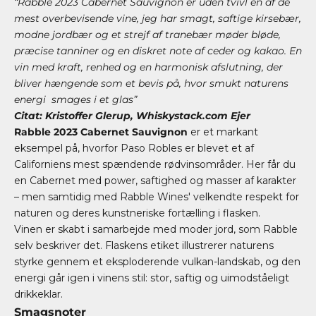
“Rabble 2023 Cabernet Sauvignon er uden tvivl en af de
mest overbevisende vine, jeg har smagt, saftige kirsebær,
modne jordbær og et strejf af tranebær møder bløde,
præcise tanniner og en diskret note af ceder og kakao. En
vin med kraft, renhed og en harmonisk afslutning, der
bliver hængende som et bevis på, hvor smukt naturens
energi smages i et glas”
Citat: Kristoffer Glerup, Whiskystack.com Ejer
Rabble 2023 Cabernet Sauvignon
er et markant
eksempel på, hvorfor Paso Robles er blevet et af
Californiens mest spændende rødvinsområder. Her får du
en Cabernet med power, saftighed og masser af karakter
– men samtidig med Rabble Wines' velkendte respekt for
naturen og deres kunstneriske fortælling i flasken.
Vinen er skabt i samarbejde med moder jord, som Rabble
selv beskriver det. Flaskens etiket illustrerer naturens
styrke gennem et eksploderende vulkan-landskab, og den
energi går igen i vinens stil: stor, saftig og uimodståeligt
drikkeklar.
Smagsnoter