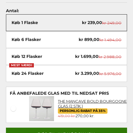
Antal:
Køb 1 Flaske
kr 239,00
kr 249,00
Køb 6 Flasker
kr 899,00
kr 1.494,00
Køb 12 Flasker
kr 1.699,00
kr 2.988,00
MEST VÆRDI
Køb 24 Flasker
kr 3.299,00
kr 5.976,00
FÅ ANBEFALEDE GLAS MED TIL NEDSAT PRIS
THE MANCAVE BOLD BOURGOGNE
GLAS (2 STK.)
PERSONLIG RABAT PÅ 35%
419,00 kr.
270,00 kr.