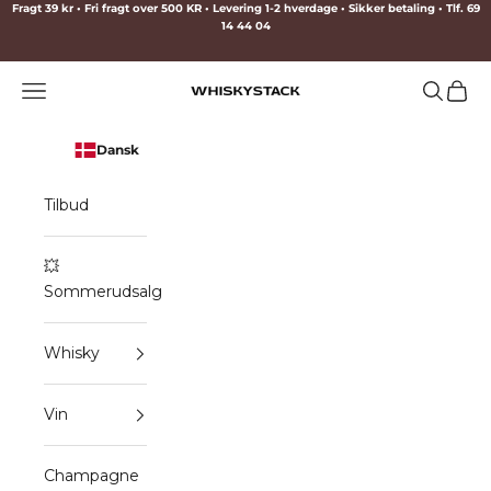
Spring til indhold
Fragt 39 kr • Fri fragt over 500 KR • Levering 1-2 hverdage • Sikker betaling • Tlf. 69
14 44 04
Menu
Søg
Indkø
WHISKYSTACK
Dansk
Tilbud
💥
Sommerudsalg
Whisky
Vin
Champagne