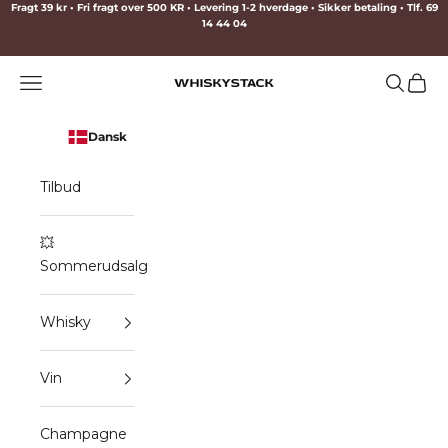
Spring til indhold
Fragt 39 kr • Fri fragt over 500 KR • Levering 1-2 hverdage • Sikker betaling • Tlf. 69
14 44 04
Menu
Søg
Indkø
WHISKYSTACK
Dansk
Tilbud
💥
Sommerudsalg
Whisky
Vin
Champagne