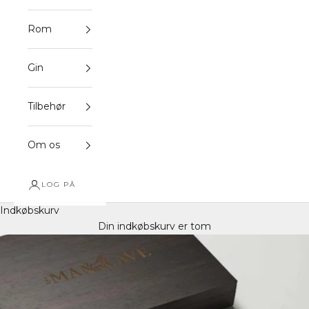
Rom
Gin
Tilbehør
Om os
LOG PÅ
Indkøbskurv
Din indkøbskurv er tom