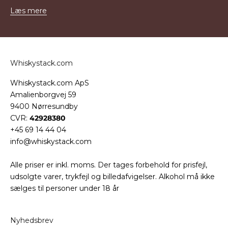
Læs mere
Whiskystack.com
Whiskystack.com ApS
Amalienborgvej 59
9400 Nørresundby
CVR:
42928380
+45 69 14 44 04
info@whiskystack.com
Alle priser er inkl. moms. Der tages forbehold for prisfejl,
udsolgte varer, trykfejl og billedafvigelser. Alkohol må ikke
sælges til personer under 18 år
Nyhedsbrev