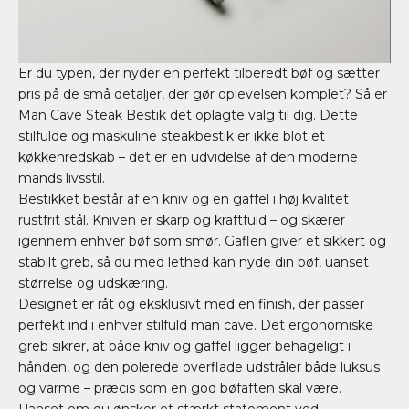
Er du typen, der nyder en perfekt tilberedt bøf og sætter
pris på de små detaljer, der gør oplevelsen komplet? Så er
Man Cave Steak Bestik det oplagte valg til dig. Dette
stilfulde og maskuline steakbestik er ikke blot et
køkkenredskab – det er en udvidelse af den moderne
mands livsstil.
Bestikket består af en kniv og en gaffel i høj kvalitet
rustfrit stål. Kniven er skarp og kraftfuld – og skærer
igennem enhver bøf som smør. Gaflen giver et sikkert og
stabilt greb, så du med lethed kan nyde din bøf, uanset
størrelse og udskæring.
Designet er råt og eksklusivt med en finish, der passer
perfekt ind i enhver stilfuld man cave. Det ergonomiske
greb sikrer, at både kniv og gaffel ligger behageligt i
hånden, og den polerede overflade udstråler både luksus
og varme – præcis som en god bøfaften skal være.