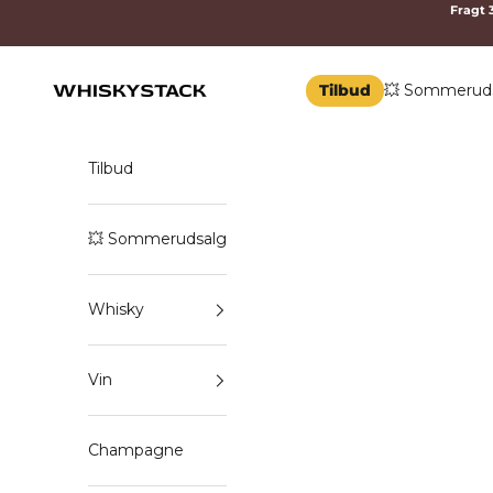
Spring til indhold
Fragt 3
Tilbud
💥 Sommerud
WHISKYSTACK
Tilbud
💥 Sommerudsalg
Whisky
Vin
Champagne