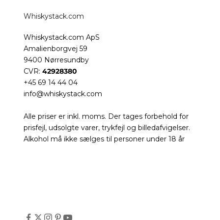
Whiskystack.com
Whiskystack.com ApS
Amalienborgvej 59
9400 Nørresundby
CVR:
42928380
+45 69 14 44 04
info@whiskystack.com
Alle priser er inkl. moms. Der tages forbehold for
prisfejl, udsolgte varer, trykfejl og billedafvigelser.
Alkohol må ikke sælges til personer under 18 år