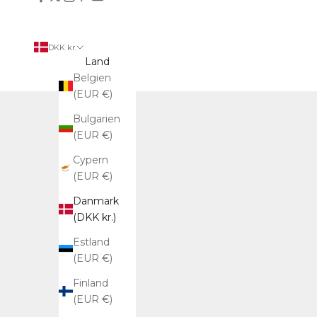
DKK kr.
Land
Belgien
(EUR €)
Bulgarien
(EUR €)
Cypern
(EUR €)
Danmark
(DKK kr.)
Estland
(EUR €)
Finland
(EUR €)