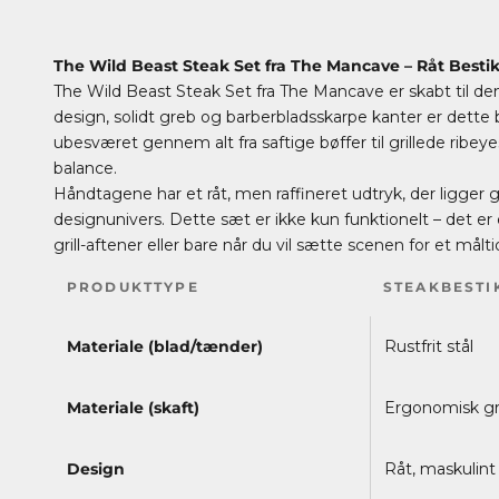
The Wild Beast Steak Set fra The Mancave – Råt Bestik
The Wild Beast Steak Set fra The Mancave er skabt til den
design, solidt greb og barberbladsskarpe kanter er dette 
ubesværet gennem alt fra saftige bøffer til grillede rib
balance.
Håndtagene har et råt, men raffineret udtryk, der ligge
designunivers. Dette sæt er ikke kun funktionelt – det er
grill-aftener eller bare når du vil sætte scenen for et mål
PRODUKTTYPE
STEAKBESTIK
Materiale (blad/tænder)
Rustfrit stål
Materiale (skaft)
Ergonomisk gre
Design
Råt, maskulint