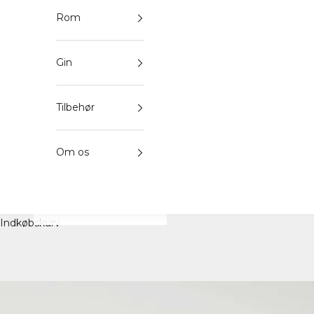
Rom
Gin
Tilbehør
Om os
Indkøbskurv