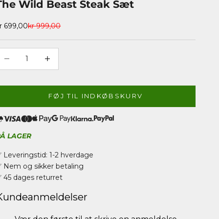
The Wild Beast Steak Sæt
algspris
Normalpris
r 699,00
kr 999,00
ænk antal
Øg antal
FØJ TIL INDKØBSKURV
PÅ LAGER
 Leveringstid: 1-2 hverdage
 Nem og sikker betaling
 45 dages returret
Kundeanmeldelser