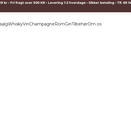
9 kr • Fri fragt over 500 KR • Levering 1-2 hverdage • Sikker betaling • Tlf. 69 
salg
Whisky
Vin
Champagne
Rom
Gin
Tilbehør
Om os