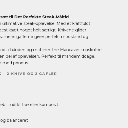
sæt til Det Perfekte Steak-Måltid
 ultimative steak-oplevelse. Med et kraftfuldt
bestiksæt noget helt særligt. Knivene glider
eyes, mens gaflerne giver perfekt modstand og
r godt i hånden og matcher The Mancaves maskuline
 en del af oplevelsen. Perfekt til mandemiddage,
tid med pondus.
 – 2 KNIVE OG 2 GAFLER
b i mørkt træ eller komposit
 og balanceret