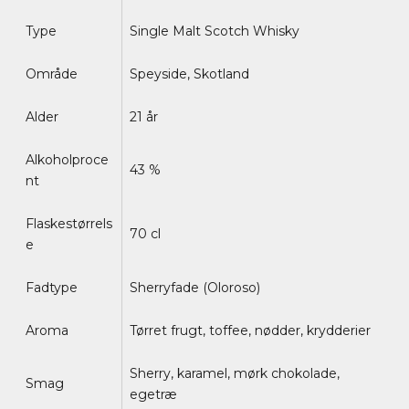
Type
Single Malt Scotch Whisky
Område
Speyside, Skotland
Alder
21 år
Alkoholproce
43 %
nt
Flaskestørrels
70 cl
e
Fadtype
Sherryfade (Oloroso)
Aroma
Tørret frugt, toffee, nødder, krydderier
Sherry, karamel, mørk chokolade,
Smag
egetræ