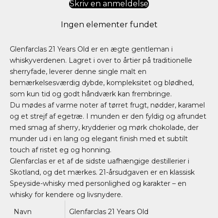
Skriv en anmeldelse
Ingen elementer fundet
Glenfarclas
21 Years Old er en ægte gentleman i
whiskyverdenen. Lagret i over to årtier på traditionelle
sherryfade, leverer denne single malt en
bemærkelsesværdig dybde, kompleksitet og blødhed,
som kun tid og godt håndværk kan frembringe.
Du mødes af varme noter af tørret frugt, nødder, karamel
og et strejf af egetræ. I munden er den fyldig og afrundet
med smag af sherry, krydderier og mørk chokolade, der
munder ud i en lang og elegant finish med et subtilt
touch af ristet eg og honning.
Glenfarclas er et af de sidste uafhængige destillerier i
Skotland, og det mærkes. 21-årsudgaven er en klassisk
Speyside-whisky med personlighed og karakter – en
whisky for kendere og livsnydere.
Navn
Glenfarclas 21 Years Old