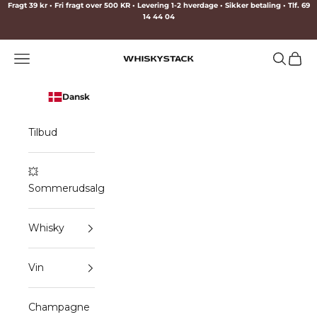
Spring til indhold
Fragt 39 kr • Fri fragt over 500 KR • Levering 1-2 hverdage • Sikker betaling • Tlf. 69
14 44 04
Menu
Søg
Indkø
WHISKYSTACK
Dansk
Tilbud
💥
Sommerudsalg
Whisky
Vin
Champagne