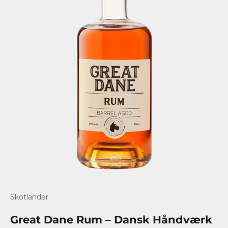
Gå til element 1
Gå til element 2
Gå til element 3
Skotlander
Great Dane Rum – Dansk Håndværk