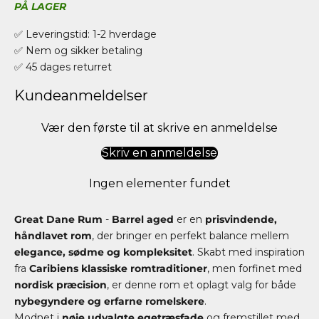
PÅ LAGER
✅ Leveringstid: 1-2 hverdage
✅ Nem og sikker betaling
✅ 45 dages returret
Kundeanmeldelser
Vær den første til at skrive en anmeldelse
Skriv en anmeldelse
Ingen elementer fundet
Great Dane Rum
-
Barrel aged
er en
prisvindende,
håndlavet rom
, der bringer en perfekt balance mellem
elegance, sødme og kompleksitet
. Skabt med inspiration
fra
Caribiens klassiske romtraditioner
, men forfinet med
nordisk præcision
, er denne rom et oplagt valg for både
nybegyndere og erfarne romelskere
.
Modnet i
nøje udvalgte egetræsfade
og fremstillet med