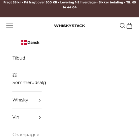
Spring til indhold
Fragt 39 kr • Fri fragt over 500 KR • Levering 1-2 hverdage • Sikker betaling • Tlf. 69
14 44 04
Menu
Søg
Indkø
WHISKYSTACK
Dansk
Tilbud
💥
Sommerudsalg
Whisky
Vin
Champagne