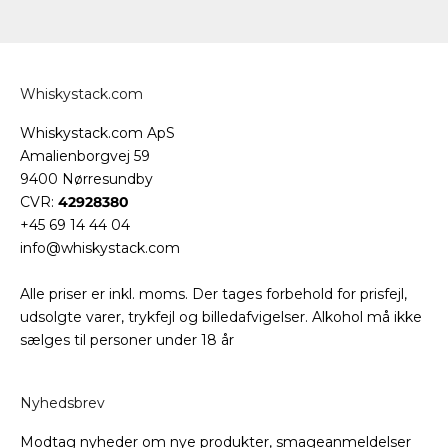
Whiskystack.com
Whiskystack.com ApS
Amalienborgvej 59
9400 Nørresundby
CVR:
42928380
+45 69 14 44 04
info@whiskystack.com
Alle priser er inkl. moms. Der tages forbehold for prisfejl,
udsolgte varer, trykfejl og billedafvigelser. Alkohol må ikke
sælges til personer under 18 år
Nyhedsbrev
Modtag nyheder om nye produkter, smageanmeldelser