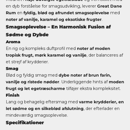
en dyb forståelse for smagsudvikling, leverer
Great Dane
Rum
en
fyldig, blød og afrundet smagsoplevelse
med
noter af vanilje, karamel og eksotiske frugter
.
Smagsoplevelse – En Harmonisk Fusion af
Sødme og Dybde
Aroma
En rig og kompleks duftprofil med
noter af moden
tropisk frugt, mørk karamel og vanilje
, der balanceres af
et strejf af krydderier.
Smag
Blød og fyldig smag med
dybe noter af brun farin,
vanilje og ristede nødder
. Underliggende hints af
moden
frugt og let egetræscharme
tilføjer ekstra kompleksitet.
Finish
Lang og behagelig eftersmag med
varme krydderier, en
let sødme og en silkeblød afslutning
, der efterlader en
mindeværdig smagsoplevelse.
Specifikationer