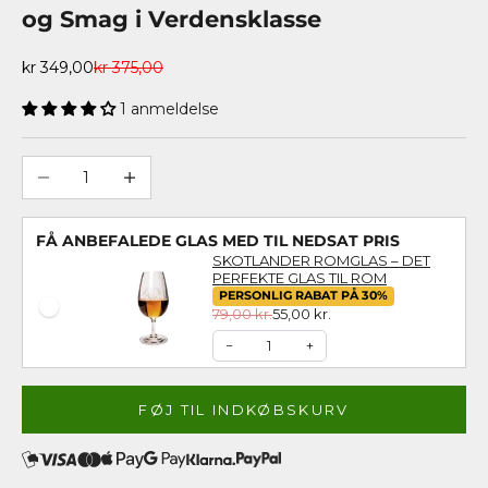
og Smag i Verdensklasse
Salgspris
Normalpris
kr 349,00
kr 375,00
1 anmeldelse
Sænk antal
Øg antal
FÅ ANBEFALEDE GLAS MED TIL NEDSAT PRIS
SKOTLANDER ROMGLAS – DET
PERFEKTE GLAS TIL ROM
PERSONLIG RABAT PÅ 30%
79,00 kr.
55,00 kr.
−
+
FØJ TIL INDKØBSKURV