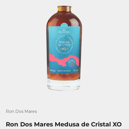
Gå til element 1
Gå til element 2
Gå til element 3
Ron Dos Mares
Ron Dos Mares Medusa de Cristal XO