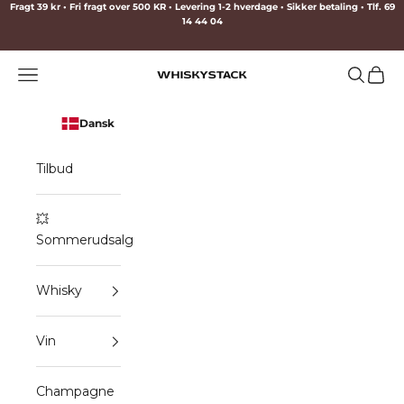
Spring til indhold
Fragt 39 kr • Fri fragt over 500 KR • Levering 1-2 hverdage • Sikker betaling • Tlf. 69
14 44 04
Menu
Søg
Indkø
WHISKYSTACK
Dansk
Tilbud
💥
Sommerudsalg
Whisky
Vin
Champagne