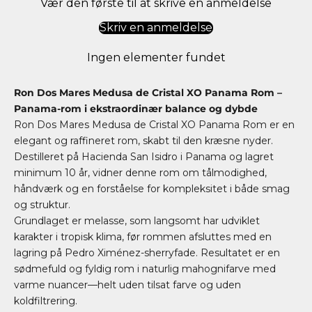
Vær den første til at skrive en anmeldelse
Skriv en anmeldelse
Ingen elementer fundet
Ron Dos Mares
Medusa de Cristal XO Panama Rom –
Panama-rom i ekstraordinær balance og dybde
Ron Dos Mares Medusa de Cristal XO Panama Rom er en
elegant og raffineret rom, skabt til den kræsne nyder.
Destilleret på Hacienda San Isidro i Panama og lagret
minimum 10 år, vidner denne rom om tålmodighed,
håndværk og en forståelse for kompleksitet i både smag
og struktur.
Grundlaget er melasse, som langsomt har udviklet
karakter i tropisk klima, før rommen afsluttes med en
lagring på Pedro Ximénez-sherryfade. Resultatet er en
sødmefuld og fyldig rom i naturlig mahognifarve med
varme nuancer—helt uden tilsat farve og uden
koldfiltrering.