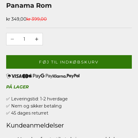
Panama Rom
Salgspris
Normalpris
kr 349,00
kr 399,00
Sænk antal
Øg antal
FØJ TIL INDKØBSKURV
PÅ LAGER
✅ Leveringstid: 1-2 hverdage
✅ Nem og sikker betaling
✅ 45 dages returret
Kundeanmeldelser