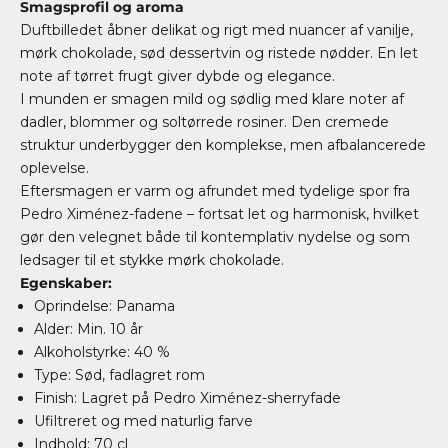
Smagsprofil og aroma
Duftbilledet åbner delikat og rigt med nuancer af vanilje,
mørk chokolade, sød dessertvin og ristede nødder. En let
note af tørret frugt giver dybde og elegance.
I munden er smagen mild og sødlig med klare noter af
dadler, blommer og soltørrede rosiner. Den cremede
struktur underbygger den komplekse, men afbalancerede
oplevelse.
Eftersmagen er varm og afrundet med tydelige spor fra
Pedro Ximénez-fadene – fortsat let og harmonisk, hvilket
gør den velegnet både til kontemplativ nydelse og som
ledsager til et stykke mørk chokolade.
Egenskaber:
Oprindelse: Panama
Alder: Min. 10 år
Alkoholstyrke: 40 %
Type: Sød, fadlagret rom
Finish: Lagret på Pedro Ximénez-sherryfade
Ufiltreret og med naturlig farve
Indhold: 70 cl