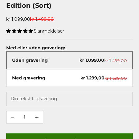
Edition (Sort)
Salgspris
Normalpris
kr 1.099,00
kr 1.499,00
5 anmeldelser
Med eller uden gravering:
Uden gravering
kr 1.099,00
kr 1.499,00
Med gravering
kr 1.299,00
kr 1.699,00
Sænk antal
Øg antal