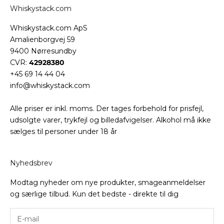
Whiskystack.com
Whiskystack.com ApS
Amalienborgvej 59
9400 Nørresundby
CVR:
42928380
+45 69 14 44 04
info@whiskystack.com
Alle priser er inkl. moms. Der tages forbehold for prisfejl,
udsolgte varer, trykfejl og billedafvigelser. Alkohol må ikke
sælges til personer under 18 år
Nyhedsbrev
Modtag nyheder om nye produkter, smageanmeldelser
og særlige tilbud. Kun det bedste - direkte til dig