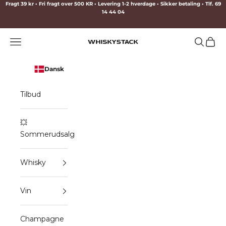
Spring til indhold
Fragt 39 kr • Fri fragt over 500 KR • Levering 1-2 hverdage • Sikker betaling • Tlf. 69
14 44 04
Menu
Søg
Indkø
WHISKYSTACK
Dansk
Tilbud
💥
Sommerudsalg
Whisky
Vin
Champagne