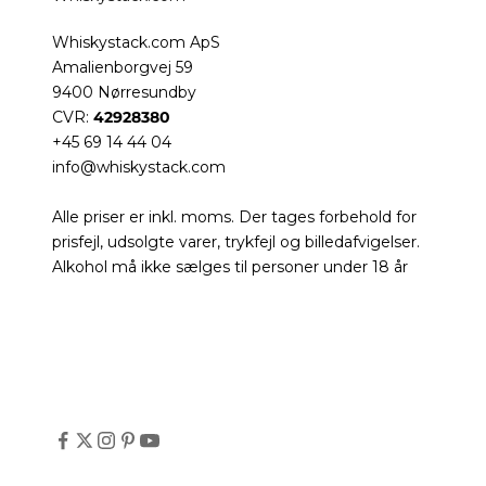
Whiskystack.com ApS
Amalienborgvej 59
9400 Nørresundby
CVR:
42928380
+45 69 14 44 04
info@whiskystack.com
Alle priser er inkl. moms. Der tages forbehold for
prisfejl, udsolgte varer, trykfejl og billedafvigelser.
Alkohol må ikke sælges til personer under 18 år