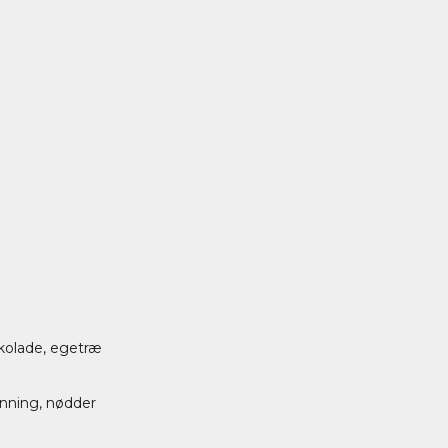
okolade, egetræ
honning, nødder