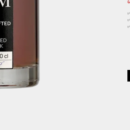
✅
✅
✅