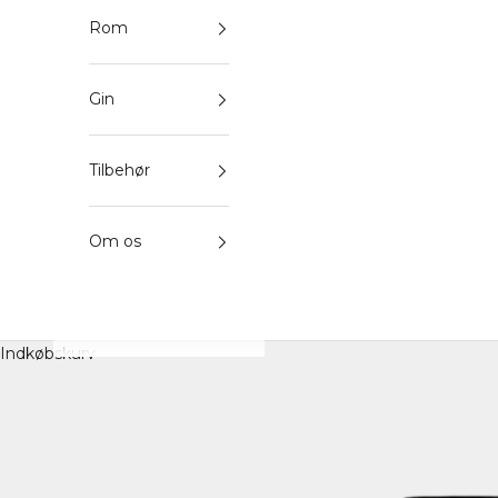
Rom
Gin
Tilbehør
Om os
Indkøbskurv