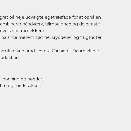
agret på nøje udvalgte egetræsfade for at opnå en
kombinerer håndværk, tålmodighed og de bedste
levelse for romelskere.
 balance mellem sødme, krydderier og frugtnoter,
rom ikke kun produceres i Caribien – Danmark har
roduktion.
r, honning og nødder.
træ og mørk sukker.