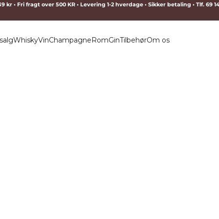
9 kr • Fri fragt over 500 KR • Levering 1-2 hverdage • Sikker betaling • Tlf. 69 
salg
Whisky
Vin
Champagne
Rom
Gin
Tilbehør
Om os