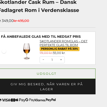
Skotlander Cask Rum – Dansk
Fadlagret Rom i Verdensklasse
algspris
Normalpris
r 349,00
kr 495,00
FÅ ANBEFALEDE GLAS MED TIL NEDSAT PRIS
SKOTLANDER ROMGLAS – DET
PERFEKTE GLAS TIL ROM
PERSONLIG RABAT PÅ 30%
79,00 kr.
55,00 kr.
−
+
UDSOLGT
GIV MIG BESKED, NÅR VAREN ER PÅ
LAGER