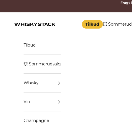
Spring til indhold
Fragt 3
Tilbud
💥 Sommerud
WHISKYSTACK
Tilbud
💥 Sommerudsalg
Whisky
Vin
Champagne