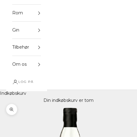
Rom
Gin
Tilbehør
Om os
LOG PÅ
Indkøbskurv
Din indkøbskurv er tom
Zoom