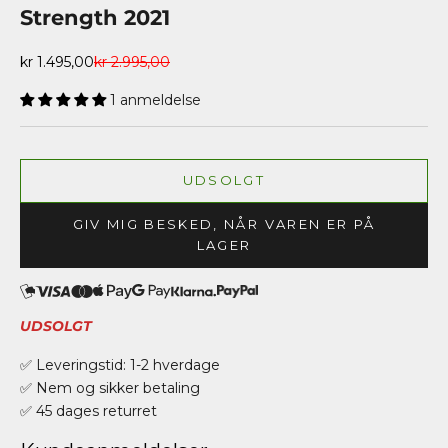
Strength 2021
Salgspris
Normalpris
kr 1.495,00
kr 2.995,00
1 anmeldelse
UDSOLGT
GIV MIG BESKED, NÅR VAREN ER PÅ
LAGER
UDSOLGT
✅ Leveringstid: 1-2 hverdage
✅ Nem og sikker betaling
✅ 45 dages returret