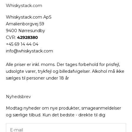
Whiskystack.com
Whiskystack.com ApS
Amalienborgvej 59
9400 Nørresundby
CVR:
42928380
+45 69 14 44 04
info@whiskystack.com
Alle priser er inkl. moms. Der tages forbehold for prisfejl,
udsolgte varer, trykfejl og billedafvigelser. Alkohol må ikke
sælges til personer under 18 år
Nyhedsbrev
Modtag nyheder om nye produkter, smageanmeldelser
og særlige tilbud. Kun det bedste - direkte til dig