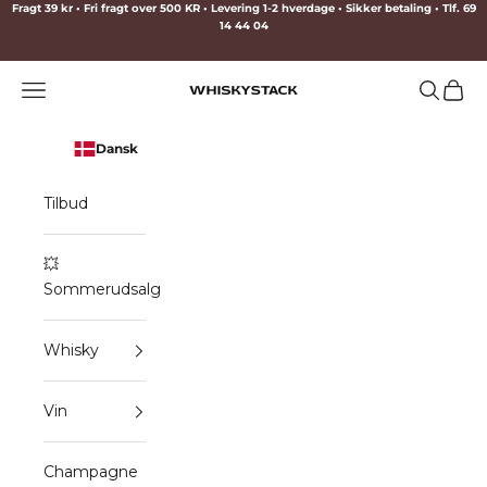
Spring til indhold
Fragt 39 kr • Fri fragt over 500 KR • Levering 1-2 hverdage • Sikker betaling • Tlf. 69
14 44 04
Menu
Søg
Indkø
WHISKYSTACK
Dansk
Tilbud
💥
Sommerudsalg
Whisky
Vin
Champagne