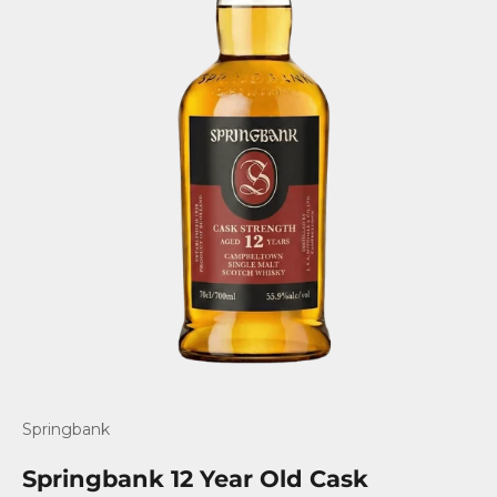
Gå til element 1
Gå til element 2
Springbank
Springbank 12 Year Old Cask