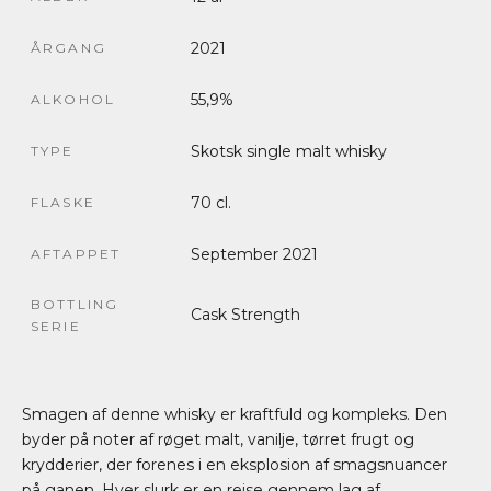
2021
ÅRGANG
55,9%
ALKOHOL
Skotsk single malt whisky
TYPE
70 cl.
FLASKE
September 2021
AFTAPPET
BOTTLING
Cask Strength
SERIE
Smagen af denne whisky er kraftfuld og kompleks. Den
byder på noter af røget malt, vanilje, tørret frugt og
krydderier, der forenes i en eksplosion af smagsnuancer
på ganen. Hver slurk er en rejse gennem lag af