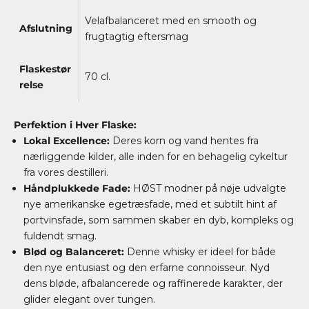
Velafbalanceret med en smooth og
Afslutning
frugtagtig eftersmag
Flaskestør
70 cl.
relse
Perfektion i Hver Flaske:
Lokal Excellence:
Deres korn og vand hentes fra
nærliggende kilder, alle inden for en behagelig cykeltur
fra vores destilleri.
Håndplukkede Fade:
HØST modner på nøje udvalgte
nye amerikanske egetræsfade, med et subtilt hint af
portvinsfade, som sammen skaber en dyb, kompleks og
fuldendt smag.
Blød og Balanceret:
Denne whisky er ideel for både
den nye entusiast og den erfarne connoisseur. Nyd
dens bløde, afbalancerede og raffinerede karakter, der
glider elegant over tungen.