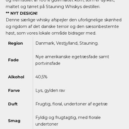
maltet og tørret på Stauning Whiskys destilleri.
** NYT DESIGN!
Denne særlige whisky afspejler den uforlignelige skønhed
og rigdom af det danske terroir og den sæsonbestemte
høst, som vores lokale område bidrager med.
Region
Danmark, Vestjylland, Stauning.
Nye amerikanske egetræsfade samt
Fade
portvinsfade
Alkohol
40,5%
Farve
Lys, gylden rav
Duft
Frugtig, floral, undertoner af egetræ
Fyldig og frugtagtig, med florale
Smag
undertoner