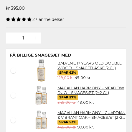
Salgspris
kr 395,00
27 anmeldelser
Sænk antal
Øg antal
FÅ BILLIGE SMAGESÆT MED
BALVENIE 17 YEARS OLD DOUBLE
WOOD – SMAGEFLASKE (2 CL)
SPAR 62%
129,00 kr.
49,00 kr.
MACALLAN HARMONY – MEADOW
DUO – SMAGESÆT (2×2 CL)
SPAR 57%
349,00 kr.
149,00 kr.
MACALLAN HARMONY – GUARDIAN
& VIBRANT OAK – SMAGESÆT (2×2
CL)
SPAR 53%
449,00 kr.
199,00 kr.