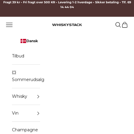
Spring til indhold
Fragt 39 kr • Fri fragt over 500 KR • Levering 1-2 hverdage • Sikker betaling • Tlf. 69
14 44 04
Menu
Søg
Indkø
WHISKYSTACK
Dansk
Tilbud
💥
Sommerudsalg
Whisky
Vin
Champagne