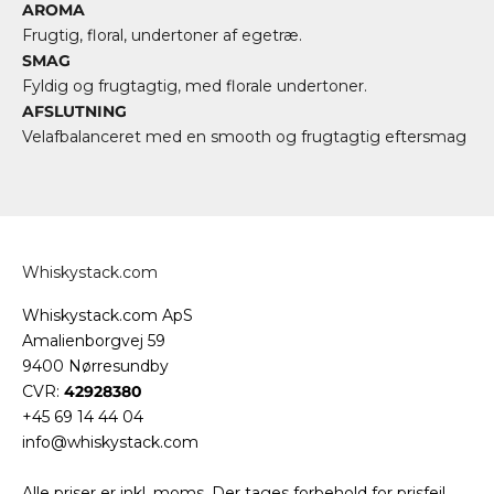
AROMA
Frugtig, floral, undertoner af egetræ.
SMAG
Fyldig og frugtagtig, med florale undertoner.
AFSLUTNING
Velafbalanceret med en smooth og frugtagtig eftersmag
Whiskystack.com
Whiskystack.com ApS
Amalienborgvej 59
9400 Nørresundby
CVR:
42928380
+45 69 14 44 04
info@whiskystack.com
Alle priser er inkl. moms. Der tages forbehold for prisfejl,