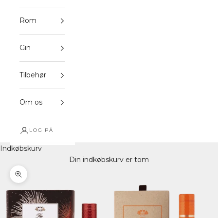
Rom
Gin
Tilbehør
Om os
LOG PÅ
Indkøbskurv
Din indkøbskurv er tom
Zoom