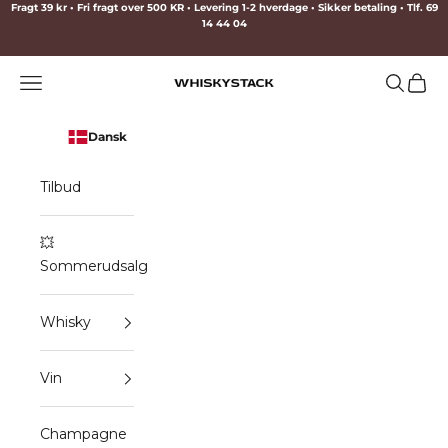
Spring til indhold
Fragt 39 kr • Fri fragt over 500 KR • Levering 1-2 hverdage • Sikker betaling • Tlf. 69
14 44 04
Menu
Søg
Indkø
WHISKYSTACK
Dansk
Tilbud
💥
Sommerudsalg
Whisky
Vin
Champagne