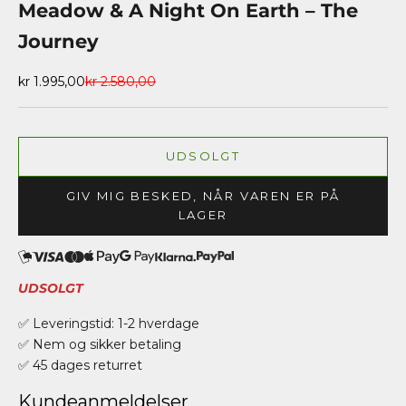
Meadow & A Night On Earth – The
Journey
Salgspris
Normalpris
kr 1.995,00
kr 2.580,00
UDSOLGT
GIV MIG BESKED, NÅR VAREN ER PÅ
LAGER
UDSOLGT
✅ Leveringstid: 1-2 hverdage
✅ Nem og sikker betaling
✅ 45 dages returret
Kundeanmeldelser