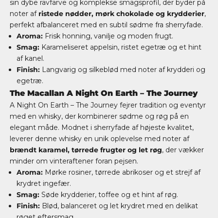
sin dybe ravfarve og komplekse smagsprofil, der byder på
noter af
ristede nødder, mørk chokolade og krydderier
,
perfekt afbalanceret med en subtil sødme fra sherryfade.
Aroma:
Frisk honning, vanilje og moden frugt.
Smag:
Karameliseret appelsin, ristet egetræ og et hint
af kanel.
Finish:
Langvarig og silkeblød med noter af krydderi og
egetræ.
The Macallan A Night On Earth – The Journey
A Night On Earth – The Journey fejrer tradition og eventyr
med en whisky, der kombinerer sødme og røg på en
elegant måde. Modnet i sherryfade af højeste kvalitet,
leverer denne whisky en unik oplevelse med noter af
brændt karamel, tørrede frugter og let røg
, der vækker
minder om vinteraftener foran pejsen.
Aroma:
Mørke rosiner, tørrede abrikoser og et strejf af
krydret ingefær.
Smag:
Søde krydderier, toffee og et hint af røg.
Finish:
Blød, balanceret og let krydret med en delikat
røget eftersmag.