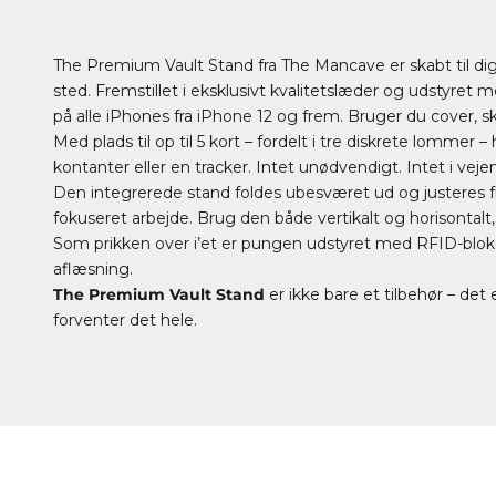
The Premium Vault Stand fra The Mancave er skabt til dig,
sted. Fremstillet i eksklusivt kvalitetslæder og udstyret
på alle iPhones fra iPhone 12 og frem. Bruger du cover, 
Med plads til op til 5 kort – fordelt i tre diskrete lommer –
kontanter eller en tracker. Intet unødvendigt. Intet i vejen
Den integrerede stand foldes ubesværet ud og justeres fra 1
fokuseret arbejde. Brug den både vertikalt og horisontalt
Som prikken over i’et er pungen udstyret med RFID-bloker
aflæsning.
The Premium Vault Stand
er ikke bare et tilbehør – det
forventer det hele.