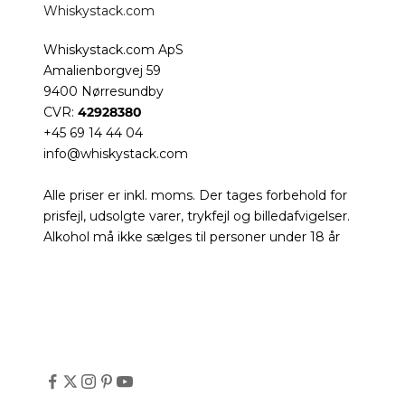
Whiskystack.com
Whiskystack.com ApS
Amalienborgvej 59
9400 Nørresundby
CVR:
42928380
+45 69 14 44 04
info@whiskystack.com
Alle priser er inkl. moms. Der tages forbehold for
prisfejl, udsolgte varer, trykfejl og billedafvigelser.
Alkohol må ikke sælges til personer under 18 år