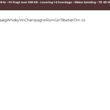
9 kr • Fri fragt over 500 KR • Levering 1-2 hverdage • Sikker betaling • Tlf. 69 
salg
Whisky
Vin
Champagne
Rom
Gin
Tilbehør
Om os