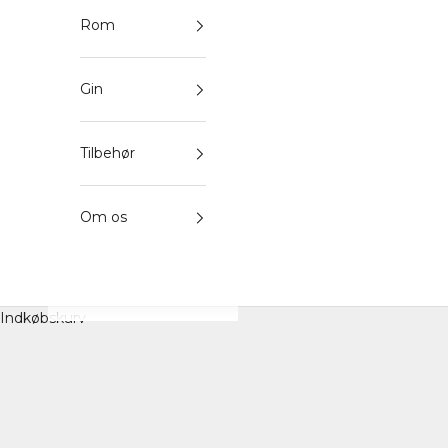
Rom
Gin
Tilbehør
Om os
Indkøbskurv