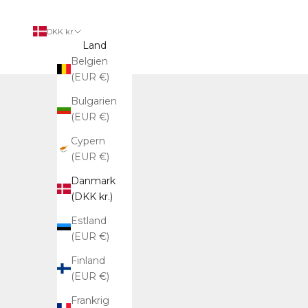
DKK kr.
Land
Belgien
(EUR €)
Bulgarien
(EUR €)
Cypern
(EUR €)
Danmark
(DKK kr.)
Estland
(EUR €)
Finland
(EUR €)
Frankrig