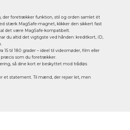
 der foretrækker funktion, stil og orden samlet ét
 med stærk MagSafe-magnet, klikker den sikkert fast
skal det være MagSafe-kompatibelt.
 har du altid det vigtigste ved hånden: kreditkort, ID,
.
5 til 180 grader – ideel til videomøder, film eller
, præcis som du foretrækker.
ing, så dine kort er beskyttet mod trådløs
 er et statement. Til mænd, der rejser let, men