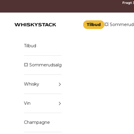
Spring til indhold
Fragt 3
Tilbud
💥 Sommerud
WHISKYSTACK
Tilbud
💥 Sommerudsalg
Whisky
Vin
Champagne