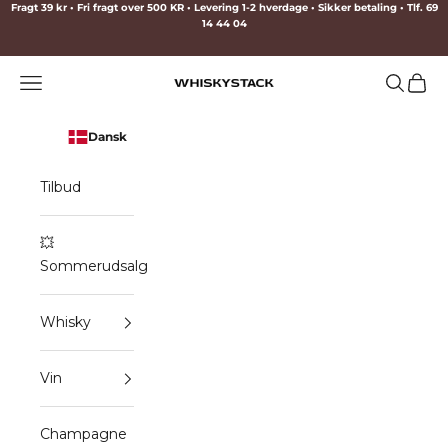
Spring til indhold
Fragt 39 kr • Fri fragt over 500 KR • Levering 1-2 hverdage • Sikker betaling • Tlf. 69
14 44 04
Menu
Søg
Indkø
WHISKYSTACK
Dansk
Tilbud
💥
Sommerudsalg
Whisky
Vin
Champagne