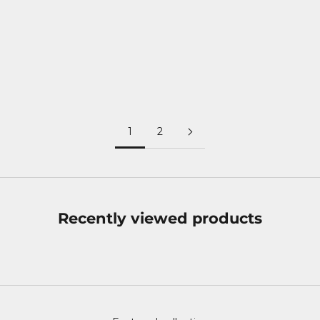
Laphroaig Lore er en kraftfuld og kompleks Islay single
malt med intens røg, havsalt, tørv og en overraskende dyb
sødme. Lagret på flere fade og skabt som en hyldest til
Laphroaigs stolte tradition...
Læs mere
1
2
Recently viewed products