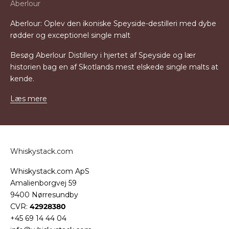
Aberlour
Aberlour: Oplev den ikoniske Speyside-destilleri med dybe
rødder og exceptionel single malt
Besøg Aberlour Distillery i hjertet af Speyside og lær
historien bag en af Skotlands mest elskede single malts at
kende.
Læs mere
Whiskystack.com
Whiskystack.com ApS
Amalienborgvej 59
9400 Nørresundby
CVR:
42928380
+45 69 14 44 04