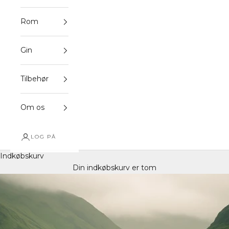
Rom
Gin
Tilbehør
Om os
LOG PÅ
Indkøbskurv
Din indkøbskurv er tom