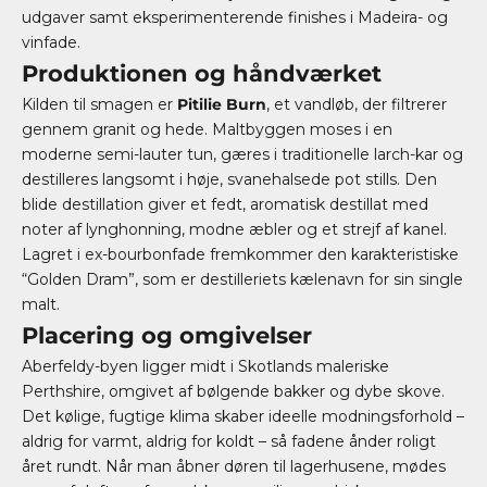
udgaver samt eksperimenterende finishes i Madeira- og
vinfade.
Produktionen og håndværket
Kilden til smagen er
Pitilie Burn
, et vandløb, der filtrerer
gennem granit og hede. Maltbyggen moses i en
moderne semi-lauter tun, gæres i traditionelle larch-kar og
destilleres langsomt i høje, svanehalsede pot stills. Den
blide destillation giver et fedt, aromatisk destillat med
noter af lynghonning, modne æbler og et strejf af kanel.
Lagret i ex-bourbonfade fremkommer den karakteristiske
“Golden Dram”, som er destilleriets kælenavn for sin single
malt.
Placering og omgivelser
Aberfeldy-byen ligger midt i Skotlands maleriske
Perthshire, omgivet af bølgende bakker og dybe skove.
Det kølige, fugtige klima skaber ideelle modningsforhold –
aldrig for varmt, aldrig for koldt – så fadene ånder roligt
året rundt. Når man åbner døren til lagerhusene, mødes