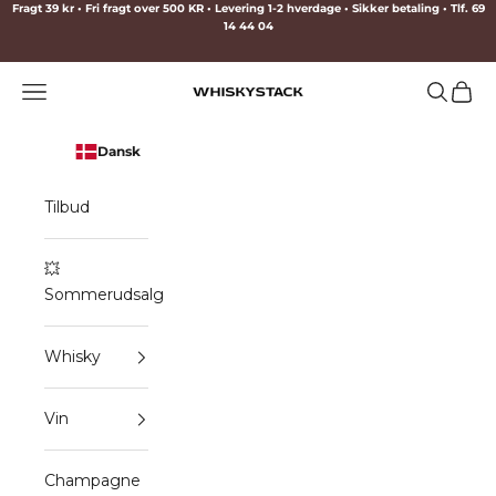
Spring til indhold
Fragt 39 kr • Fri fragt over 500 KR • Levering 1-2 hverdage • Sikker betaling • Tlf. 69
14 44 04
Menu
Søg
Indkø
WHISKYSTACK
Dansk
Tilbud
💥
Sommerudsalg
Whisky
Vin
Champagne