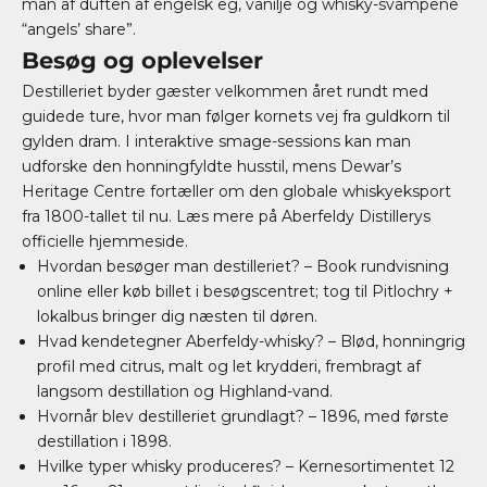
man af duften af engelsk eg, vanilje og whisky-svampene
“angels’ share”.
Besøg og oplevelser
Destilleriet byder gæster velkommen året rundt med
guidede ture, hvor man følger kornets vej fra guldkorn til
gylden dram. I interaktive smage-sessions kan man
udforske den honningfyldte husstil, mens Dewar’s
Heritage Centre fortæller om den globale whiskyeksport
fra 1800-tallet til nu. Læs mere på
Aberfeldy Distillerys
officielle hjemmeside
.
Hvordan besøger man destilleriet? – Book rundvisning
online eller køb billet i besøgscentret; tog til Pitlochry +
lokalbus bringer dig næsten til døren.
Hvad kendetegner Aberfeldy-whisky? – Blød, honningrig
profil med citrus, malt og let krydderi, frembragt af
langsom destillation og Highland-vand.
Hvornår blev destilleriet grundlagt? – 1896, med første
destillation i 1898.
Hvilke typer whisky produceres? – Kernesortimentet 12