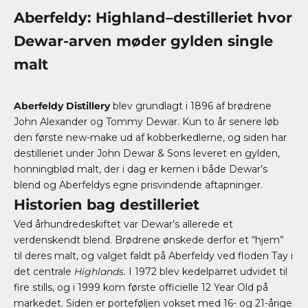
Aberfeldy: Highland–destilleriet hvor
Dewar-arven møder gylden single
malt
Aberfeldy Distillery
blev grundlagt i 1896 af brødrene
John Alexander og Tommy Dewar. Kun to år senere løb
den første new-make ud af kobberkedlerne, og siden har
destilleriet under John Dewar & Sons leveret en gylden,
honningblød malt, der i dag er kernen i både Dewar’s
blend og Aberfeldys egne prisvindende aftapninger.
Historien bag destilleriet
Ved århundredeskiftet var Dewar’s allerede et
verdenskendt blend. Brødrene ønskede derfor et “hjem”
til deres malt, og valget faldt på Aberfeldy ved floden Tay i
det centrale
Highlands
. I 1972 blev kedelparret udvidet til
fire stills, og i 1999 kom første officielle 12 Year Old på
markedet. Siden er porteføljen vokset med 16- og 21-årige