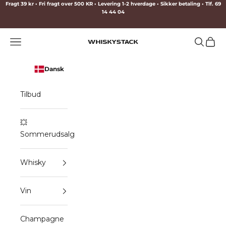
Spring til indhold
Fragt 39 kr • Fri fragt over 500 KR • Levering 1-2 hverdage • Sikker betaling • Tlf. 69
14 44 04
Menu
Søg
Indkø
WHISKYSTACK
Dansk
Tilbud
💥
Sommerudsalg
Whisky
Vin
Champagne