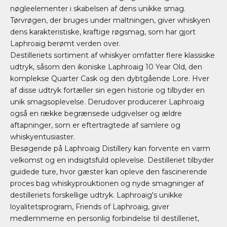
nøgleelementer i skabelsen af dens unikke smag.
Tørvrøgen, der bruges under maltningen, giver whiskyen
dens karakteristiske, kraftige røgsmag, som har gjort
Laphroaig berømt verden over.
Destilleriets sortiment af whiskyer omfatter flere klassiske
udtryk, såsom den ikoniske Laphroaig 10 Year Old, den
komplekse Quarter Cask og den dybtgående Lore. Hver
af disse udtryk fortæller sin egen historie og tilbyder en
unik smagsoplevelse. Derudover producerer Laphroaig
også en række begrænsede udgivelser og ældre
aftapninger, som er eftertragtede af samlere og
whiskyentusiaster.
Besøgende på Laphroaig Distillery kan forvente en varm
velkomst og en indsigtsfuld oplevelse. Destilleriet tilbyder
guidede ture, hvor gæster kan opleve den fascinerende
proces bag whiskyprouktionen og nyde smagninger af
destilleriets forskellige udtryk. Laphroaig's unikke
loyalitetsprogram, Friends of Laphroaig, giver
medlemmerne en personlig forbindelse til destilleriet,