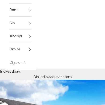
Rom
Gin
Tilbehør
Om os
LOG PÅ
Indkøbskurv
Din indkøbskurv er tom