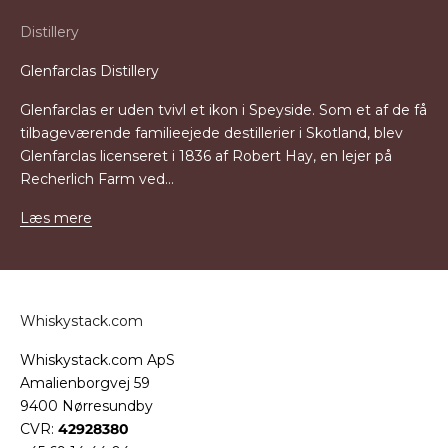
Distillery
Glenfarclas Distillery
Glenfarclas er uden tvivl et ikon i Speyside. Som et af de få
tilbageværende familieejede destillerier i Skotland, blev
Glenfarclas licenseret i 1836 af Robert Hay, en lejer på
Recherlich Farm ved...
Læs mere
Whiskystack.com
Whiskystack.com ApS
Amalienborgvej 59
9400 Nørresundby
CVR:
42928380